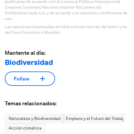
publicarse de acuerdo con la Licencia Pública Internacional
Creative Commons Reconocimiento-NoComercial-
SinObraDerivada 4.0, y de acuerdo con nuestras condiciones de
uso.
Las opiniones expresadas en este artículo son las del autor y no
del Foro Económico Mundial.
Mantente al día:
Biodiversidad
Follow
Temas relacionados:
Naturaleza y Biodiversidad
Empleos y el Futuro del Trabajo
Acción climática