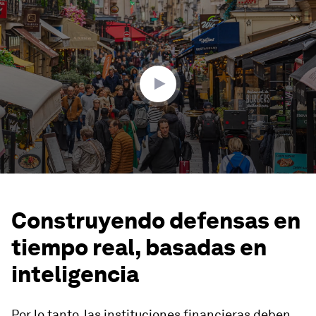
0
seconds
of
2
minutes,
34
seconds
Construyendo defensas en
tiempo real, basadas en
inteligencia
Por lo tanto, las instituciones financieras deben