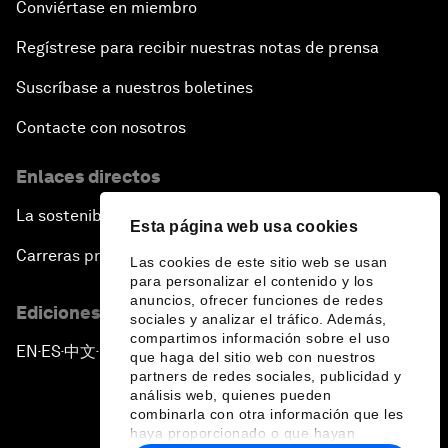
Conviértase en miembro
Regístrese para recibir nuestras notas de prensa
Suscríbase a nuestros boletines
Contacte con nosotros
Enlaces directos
La sostenibilidad en el Foro
Esta página web usa cookies
Carreras profesionales
Las cookies de este sitio web se usan
para personalizar el contenido y los
anuncios, ofrecer funciones de redes
Ediciones en otros idiomas
sociales y analizar el tráfico. Además,
compartimos información sobre el uso
EN
ES
中文
日本語
▪
▪
▪
que haga del sitio web con nuestros
partners de redes sociales, publicidad y
análisis web, quienes pueden
combinarla con otra información que les
haya proporcionado o que hayan