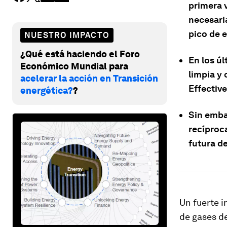
primera v
necesari
pico de 
NUESTRO IMPACTO
¿Qué está haciendo el Foro
En los ú
Económico Mundial para
limpia y 
acelerar la acción en Transición
Effectiv
energética?
?
Sin embar
recíproc
futura de
Un fuerte i
de gases de