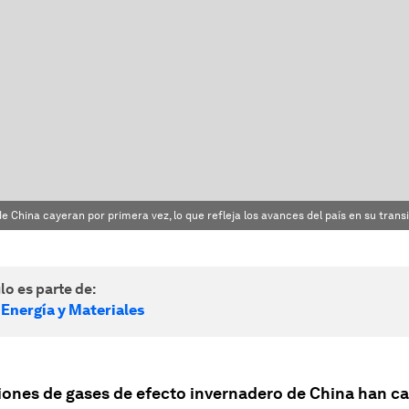
e China cayeran por primera vez, lo que refleja los avances del país en su trans
lo es parte de:
 Energía y Materiales
iones de gases de efecto invernadero de China han ca