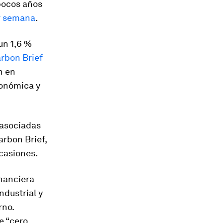
pocos años
r semana
.
un 1,6 %
arbon Brief
n en
conómica y
 asociadas
arbon Brief,
ocasiones.
inanciera
ndustrial y
rno.
e “cero