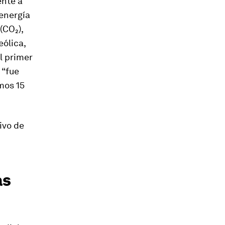
ente a
 energía
(CO₂),
eólica,
l primer
 “fue
mos 15
ivo de
as