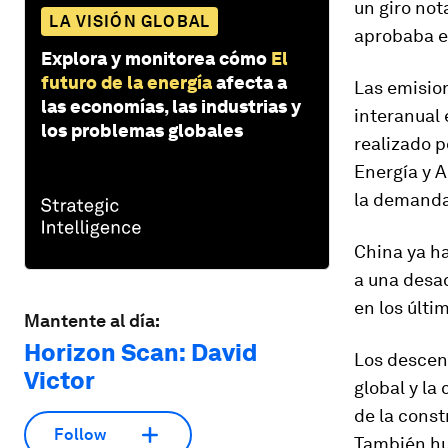
un giro no
LA VISIÓN GLOBAL
aprobaba e
Explora y monitorea cómo
El
futuro de la energía
afecta a
Las emision
las economías, las industrias y
interanual 
los problemas globales
realizado p
Energía y A
la demanda
China ya h
a una desac
en los últi
Mantente al día:
Horizon Scan: David
Los descens
Victor
global y la
de la const
Follow
También hub