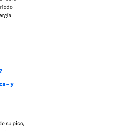
ríodo
ergía
?
ca – y
e su pico,