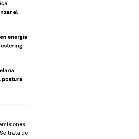
ica
nzar el
 en energía
Fostering
elaria
a postura
 emisiones
Se trata de