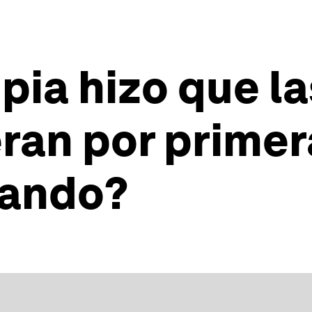
mpia hizo que l
ran por primer
jando?