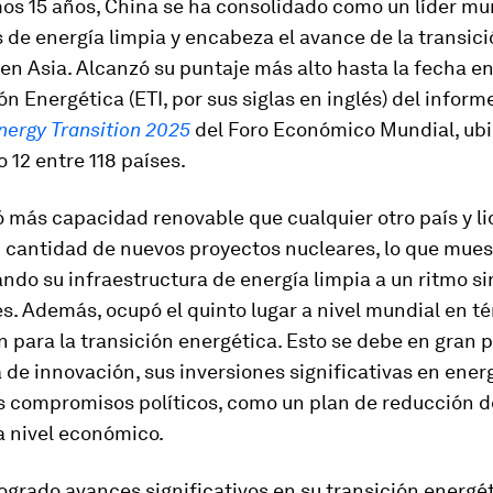
mos 15 años, China se ha consolidado como un líder mu
 de energía limpia y encabeza el avance de la transic
en Asia. Alcanzó su puntaje más alto hasta la fecha en
ón Energética (ETI, por sus siglas en inglés) del inform
nergy Transition 2025
del Foro Económico Mundial, ub
o 12 entre 118 países.
 más capacidad renovable que cualquier otro país y li
 cantidad de nuevos proyectos nucleares, lo que mues
ndo su infraestructura de energía limpia a un ritmo si
. Además, ocupó el quinto lugar a nivel mundial en t
 para la transición energética. Esto se debe en gran p
de innovación, sus inversiones significativas en ener
es compromisos políticos, como un plan de reducción d
a nivel económico.
ogrado avances significativos en su transición energé