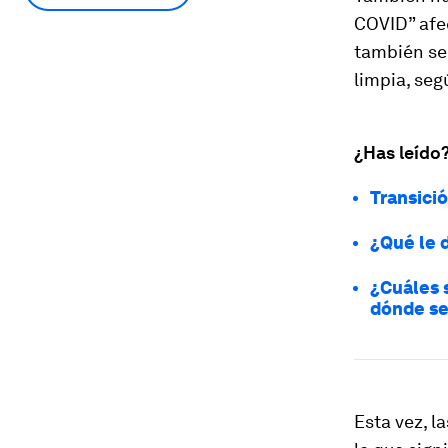
COVID” afe
también se
limpia, seg
¿Has leído
Transici
¿Qué le d
¿Cuáles s
dónde se
Esta vez, l