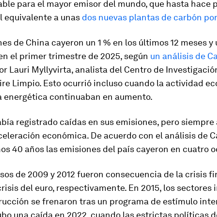
table para el mayor emisor del mundo, que hasta hace 
l equivalente a unas
dos nuevas plantas de carbón po
es de China cayeron un 1 % en los últimos 12 meses y 
en el primer trimestre de 2025, según
un análisis de C
or Lauri Myllyvirta, analista del Centro de Investigació
ire Limpio. Esto ocurrió incluso cuando la actividad e
 energética continuaban en aumento.
abía registrado caídas en sus emisiones, pero siempre
eleración económica. De acuerdo con el análisis de C
mos 40 años las emisiones del país cayeron en cuatro 
os de 2009 y 2012 fueron consecuencia de la crisis f
 crisis del euro, respectivamente. En 2015, los sectores i
rucción se frenaron tras un programa de estímulo inte
o una caída en 2022, cuando las estrictas políticas d