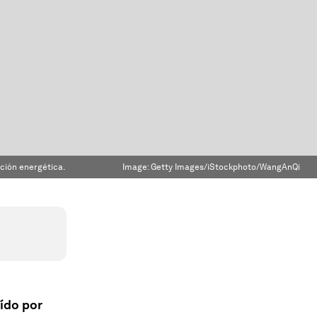
ición energética.
Image:
Getty Images/iStockphoto/WangAnQi
ído por