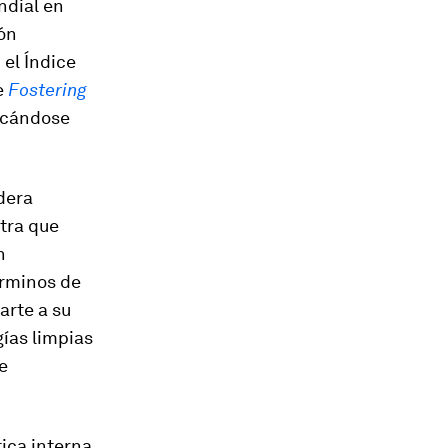
ndial en
ión
 el Índice
e
Fostering
icándose
dera
tra que
n
érminos de
arte a su
gías limpias
e
tica interna