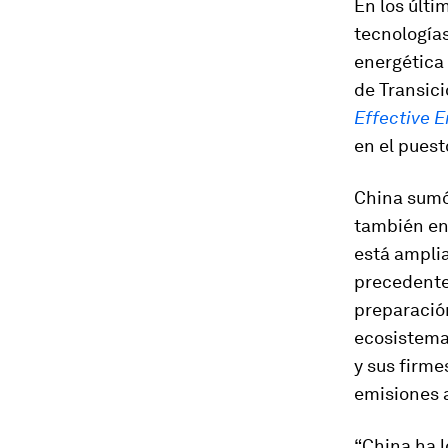
En los últi
tecnologías
energética 
de Transici
Effective E
en el puest
China sumó
también en
está amplia
precedentes
preparación
ecosistema 
y sus firm
emisiones 
“China ha l