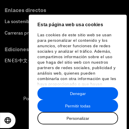
Enlaces directos
La sostenibilidad en el Foro
Esta página web usa cookies
Carreras profesionales
Las cookies de este sitio web se usan
para personalizar el contenido y los
anuncios, ofrecer funciones de redes
Ediciones en otros idiomas
sociales y analizar el tráfico. Además,
compartimos información sobre el uso
EN
ES
中文
日本語
▪
▪
▪
que haga del sitio web con nuestros
partners de redes sociales, publicidad y
análisis web, quienes pueden
combinarla con otra información que les
haya proporcionado o que hayan
recopilado a partir del uso que haya
Denegar
hecho de sus servicios.
Política de privacidad y normas de uso
Permitir todas
Sitemap
Personalizar
©
2026
Foro Económico Mundial
EN
ES
中文
日本語