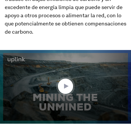
excedente de energía limpia que puede servir de
apoyo a otros procesos o alimentar la red, con lo
que potencialmente se obtienen compensaciones
de carbono.
0
seconds
of
2
minutes,
3
seconds