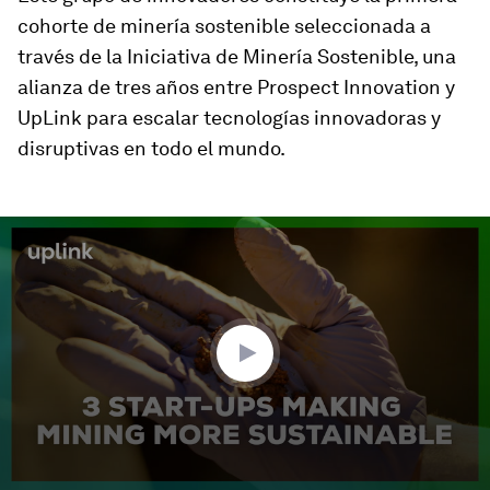
cohorte de minería sostenible seleccionada a
través de la Iniciativa de Minería Sostenible, una
alianza de tres años entre Prospect Innovation y
UpLink para escalar tecnologías innovadoras y
disruptivas en todo el mundo.
0
seconds
of
1
minute,
58
seconds