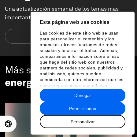
Una actualización semanal de los temas más
importantes de la agenda global
Esta página web usa cookies
Las cookies de este sitio web se usan
Suscríbete hoy
para personalizar el contenido y los
anuncios, ofrecer funciones de redes
sociales y analizar el tráfico. Además,
compartimos información sobre el uso
que haga del sitio web con nuestros
Más sobre
Transición
partners de redes sociales, publicidad y
análisis web, quienes pueden
energética
combinarla con otra información que les
haya proporcionado o que hayan
recopilado a partir del uso que haya
VER TODO
Denegar
hecho de sus servicios.
Permitir todas
Personalizar
EN
ES
中文
日本語