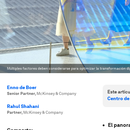
Múltiples factores deben considerarse para optimizar la transformación di
Enno de Boer
Este artícu
Senior Partner
,
McKinsey & Company
Centro de
Rahul Shahani
Partner
,
McKinsey & Company
El panora