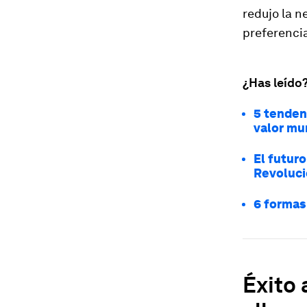
redujo la 
preferenci
¿Has leído
5 tenden
valor mu
El futuro
Revoluci
6 formas 
Éxito 