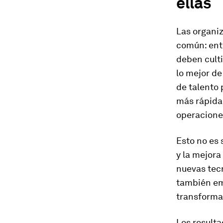
ellas
Las organi
común: enti
deben culti
lo mejor de
de talento
más rápida
operacione
Esto no es 
y la mejora
nuevas tecn
también em
transformac
Los result