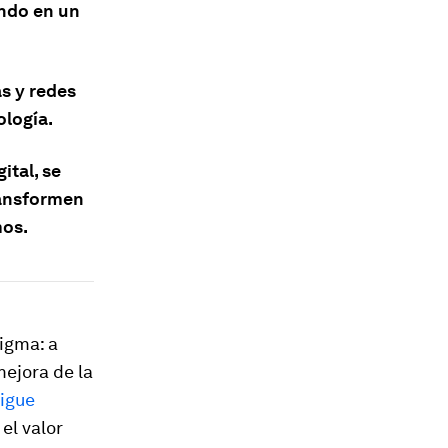
endo en un
s y redes
ología.
ital, se
ransformen
mos.
igma: a
ejora de la
sigue
el valor