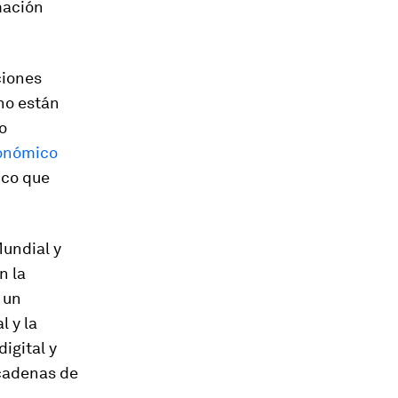
mación
ciones
 no están
o
conómico
ico que
undial y
n la
 un
l y la
igital y
 cadenas de