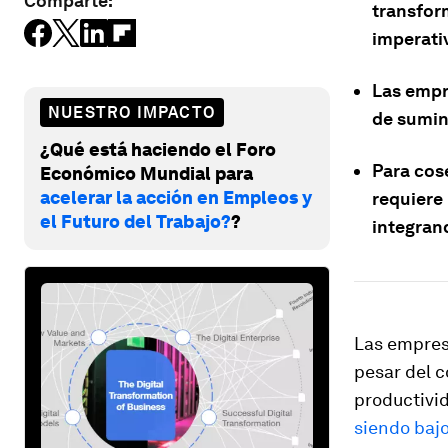
Comparte:
transfor
imperati
Las empr
NUESTRO IMPACTO
de sumini
¿Qué está haciendo el Foro
Para cos
Económico Mundial para
acelerar la acción en Empleos y
requiere
el Futuro del Trabajo?
?
integran
Las empres
pesar del 
productivid
siendo baj