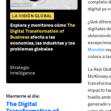
completo de
digital ya 
LA VISIÓN GLOBAL
¿Qué difere
Explora y monitorea cómo
The
digitales d
Digital Transformation of
obteniendo
Business
afecta a las
excepcional
economías, las industrias y los
problemas globales
Mundial
sug
coloca a la
La Red Glo
McKinsey en
transformac
impacto tan
Mantente al día:
huella ambi
The Digital
generado va
Transformation of
valor de ex