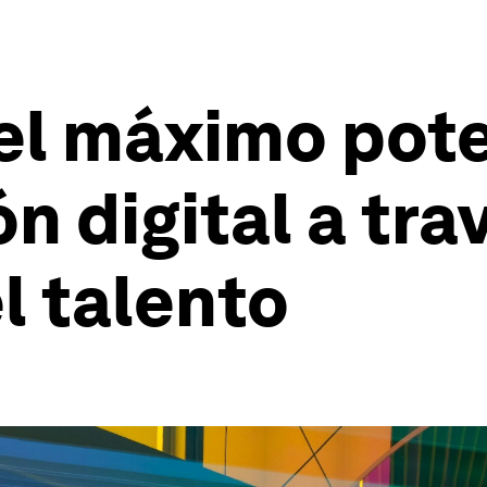
l máximo pote
 digital a tra
l talento