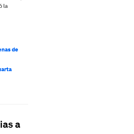
 la
enas de
uarta
ias a