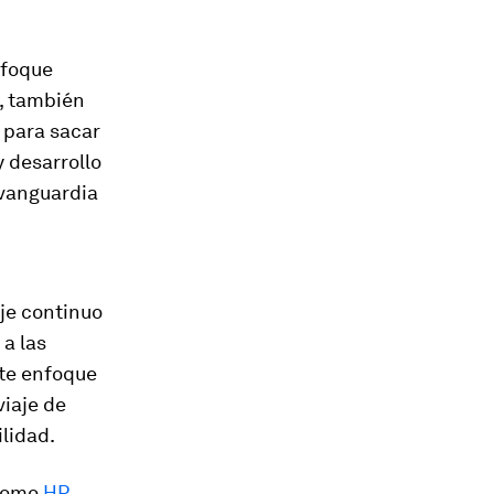
nfoque
e, también
 para sacar
y desarrollo
 vanguardia
je continuo
a las
ste enfoque
iaje de
lidad.
omo
HP
,