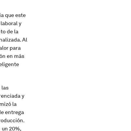
ia que este
laboral y
to de la
alizada. Al
alor para
ión en más
eligente
 las
renciada y
imizó la
de entrega
roducción.
n un 20%,