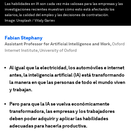
Las habilidades en IA son cada vez más valiosas para las empresas y las
investigaciones recientes muestran cómo esto está afectando los
salarios, la calidad del empleo y las decisiones de contratación.
Image:
Unsplash / Vitaly Gariev
Fabian Stephany
Assistant Professor for Artificial Intelligence and Work
,
Oxford
Internet Institute, University of Oxford
Al igual que la electricidad, los automóviles e internet
antes, la inteligencia artificial (IA) está transformando
la manera en que las personas de todo el mundo viven
y trabajan.
Pero para que la IA se vuelva económicamente
transformadora, las empresas y los trabajadores
deben poder adquirir y aplicar las habilidades
adecuadas para hacerla productiva.