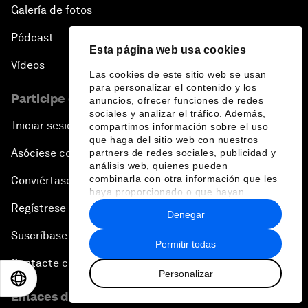
Galería de fotos
Pódcast
Esta página web usa cookies
Vídeos
Las cookies de este sitio web se usan
para personalizar el contenido y los
Participe en el Foro
anuncios, ofrecer funciones de redes
sociales y analizar el tráfico. Además,
Iniciar sesión
compartimos información sobre el uso
que haga del sitio web con nuestros
Asóciese con nosotros
partners de redes sociales, publicidad y
análisis web, quienes pueden
combinarla con otra información que les
Conviértase en miembro
haya proporcionado o que hayan
recopilado a partir del uso que haya
Regístrese para recibir nuestras notas de prensa
Denegar
hecho de sus servicios.
Suscríbase a nuestros boletines
Permitir todas
Contacte con nosotros
Personalizar
EN
ES
中文
日本語
Enlaces directos