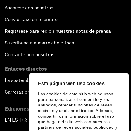
Asóciese con nosotros
Conviértase en miembro
Regístrese para recibir nuestras notas de prensa
Suscríbase a nuestros boletines
Contacte con nosotros
Enlaces directos
La sostenibilidad en el Foro
Esta página web usa cookies
Carreras profesionales
Las cookies de este sitio web se usan
para personalizar el contenido y los
anuncios, ofrecer funciones de redes
Ediciones en otros idiomas
sociales y analizar el tráfico. Además,
compartimos información sobre el uso
EN
ES
中文
日本語
▪
▪
▪
que haga del sitio web con nuestros
partners de redes sociales, publicidad y