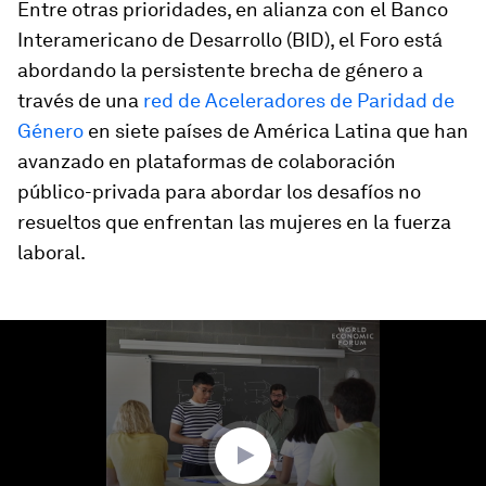
Entre otras prioridades, en alianza con el Banco
Interamericano de Desarrollo (BID), el Foro está
abordando la persistente brecha de género a
través de una
red de Aceleradores de Paridad de
Género
en siete países de América Latina que han
avanzado en plataformas de colaboración
público-privada para abordar los desafíos no
resueltos que enfrentan las mujeres en la fuerza
laboral.
0
seconds
of
1
minute,
16
seconds