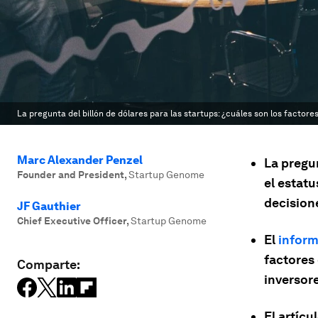
La pregunta del billón de dólares para las startups: ¿cuáles son los factore
Marc Alexander Penzel
La pregun
Founder and President
,
Startup Genome
el estat
decision
JF Gauthier
Chief Executive Officer
,
Startup Genome
El
inform
factores
Comparte:
inversor
El artíc