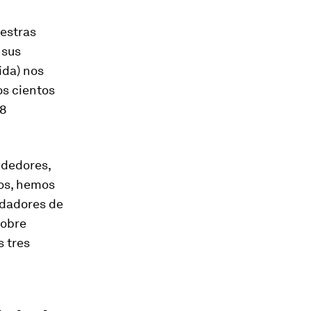
uestras
 sus
ida) nos
os cientos
18
ndedores,
los, hemos
ndadores de
sobre
s tres