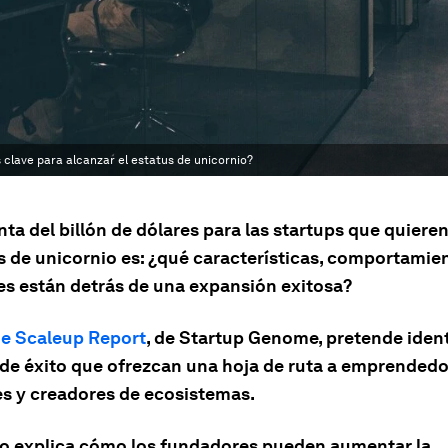
s clave para alcanzar el estatus de unicornio?
ta del billón de dólares para las startups que quiere
us de unicornio es: ¿qué características, comportamie
es están detrás de una expansión exitosa?
e Scaleup Report
, de Startup Genome, pretende ident
 de éxito que ofrezcan una hoja de ruta a emprendedo
es y creadores de ecosistemas.
ulo explica cómo los fundadores pueden aumentar la