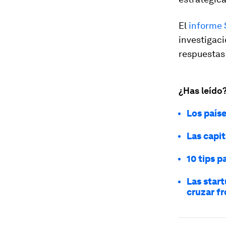
El
informe 
investigaci
respuestas 
¿Has leído
Los país
Las capi
10 tips p
Las star
cruzar f