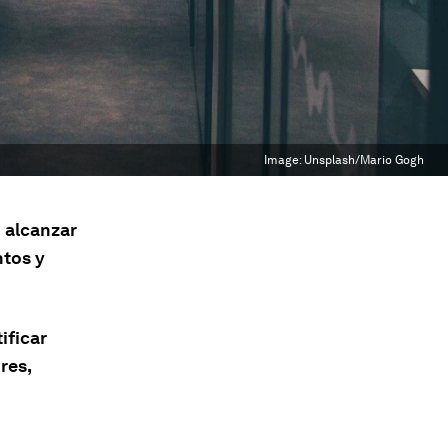
Image:
Unsplash/Mario Gogh
n alcanzar
ntos y
ificar
res,