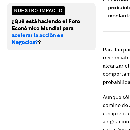
probabil
NUESTRO IMPACTO
mediante
¿Qué está haciendo el Foro
Económico Mundial para
acelerar la acción en
Negocios?
?
Para las pa
responsable
alcanzar el
comportamie
probabilida
Aunque sólo
camino de a
comprender 
asignación 
estratégica