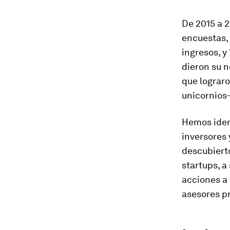
De 2015 a 
encuestas,
ingresos, y
dieron su n
que lograro
unicornios-
Hemos iden
inversores 
descubierto
startups, a
acciones a 
asesores pr