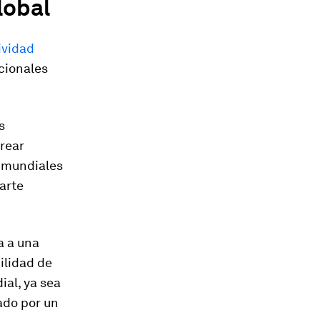
lobal
ividad
cionales
s
rear
s mundiales
arte
a a una
ilidad de
ial, ya sea
ado por un