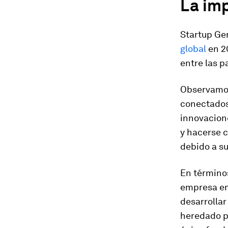
La imp
Startup Ge
global
en 20
entre las p
Observamos 
conectados
innovacion
y hacerse c
debido a s
En términos
empresa eme
desarrollar
heredado p