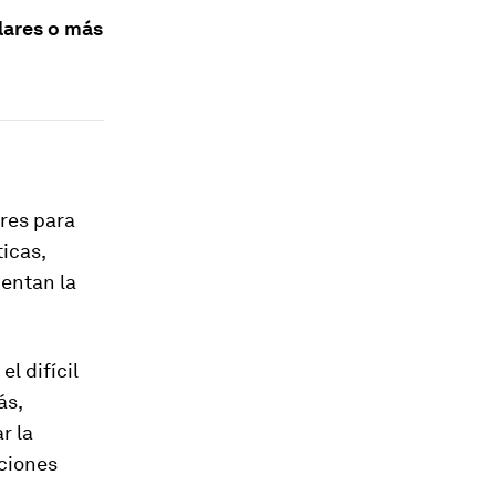
lares o más
ares para
icas,
mentan la
l difícil
ás,
r la
aciones