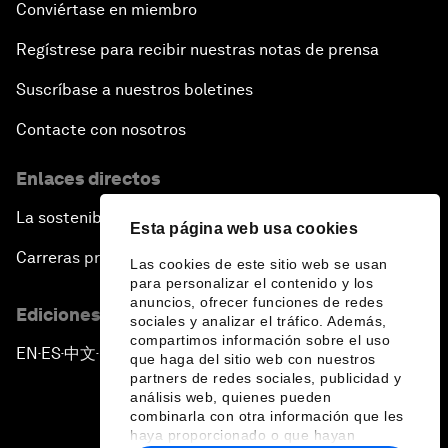
Conviértase en miembro
Regístrese para recibir nuestras notas de prensa
Suscríbase a nuestros boletines
Contacte con nosotros
Enlaces directos
La sostenibilidad en el Foro
Esta página web usa cookies
Carreras profesionales
Las cookies de este sitio web se usan
para personalizar el contenido y los
anuncios, ofrecer funciones de redes
Ediciones en otros idiomas
sociales y analizar el tráfico. Además,
compartimos información sobre el uso
EN
ES
中文
日本語
▪
▪
▪
que haga del sitio web con nuestros
partners de redes sociales, publicidad y
análisis web, quienes pueden
combinarla con otra información que les
haya proporcionado o que hayan