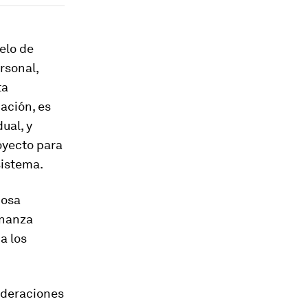
elo de
rsonal,
ta
ación, es
ual, y
oyecto para
sistema.
dosa
rnanza
a los
ideraciones