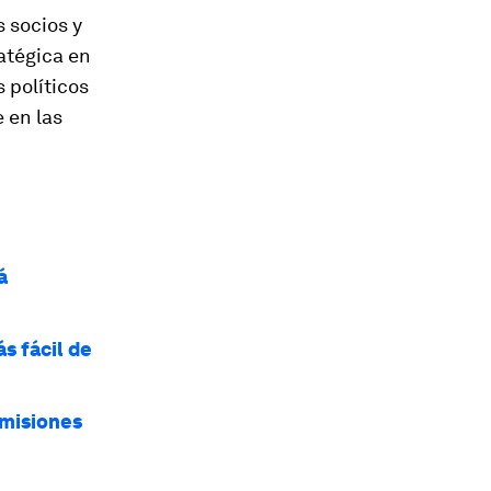
s socios y
atégica en
 políticos
 en las
á
s fácil de
emisiones