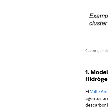
Cuatro ejempl
1. Model
Hidróge
El
Valle An
agentes pri
descarboniz