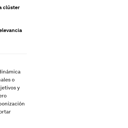
 clúster
relevancia
 dinámica
nales o
jetivos y
ero
rbonización
ortar