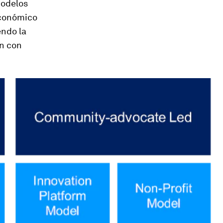
modelos
Económico
ndo la
ón con