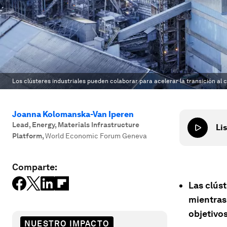
Los clústeres industriales pueden colaborar para acelerar la transición al 
Joanna Kolomanska-Van Iperen
Lead, Energy, Materials Infrastructure
Lis
Platform
,
World Economic Forum Geneva
Comparte:
Las clús
mientras
objetivo
NUESTRO IMPACTO