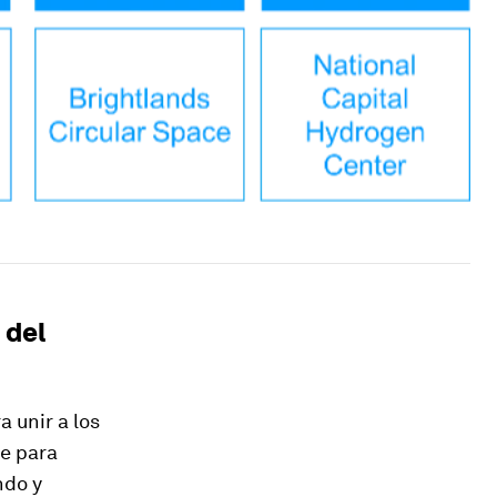
 del
 unir a los
de para
ndo y