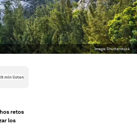
Image:
Shutterstock
15
min listen
chos retos
zar los