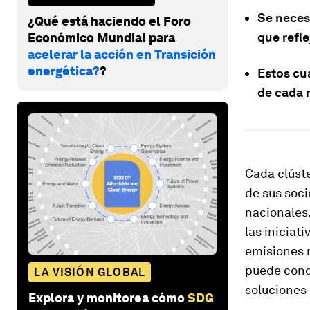
Se neces
¿Qué está haciendo el Foro
que refl
Económico Mundial para
acelerar la acción en Transición
energética?
?
Estos cua
de cada 
Cada clúste
de sus soci
nacionales.
las iniciat
emisiones n
puede condu
LA VISIÓN GLOBAL
soluciones
Explora y monitorea cómo
SDG