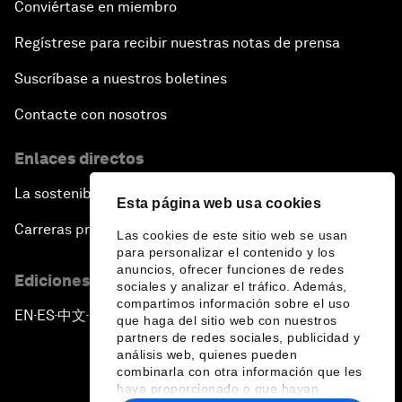
Conviértase en miembro
Regístrese para recibir nuestras notas de prensa
Suscríbase a nuestros boletines
Contacte con nosotros
Enlaces directos
La sostenibilidad en el Foro
Esta página web usa cookies
Carreras profesionales
Las cookies de este sitio web se usan
para personalizar el contenido y los
anuncios, ofrecer funciones de redes
Ediciones en otros idiomas
sociales y analizar el tráfico. Además,
compartimos información sobre el uso
EN
ES
中文
日本語
▪
▪
▪
que haga del sitio web con nuestros
partners de redes sociales, publicidad y
análisis web, quienes pueden
combinarla con otra información que les
haya proporcionado o que hayan