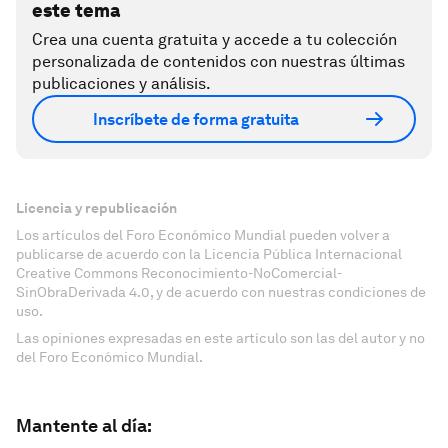
este tema
Crea una cuenta gratuita y accede a tu colección
personalizada de contenidos con nuestras últimas
publicaciones y análisis.
Inscríbete de forma gratuita
Licencia y republicación
Los artículos del Foro Económico Mundial pueden volver a
publicarse de acuerdo con la Licencia Pública Internacional
Creative Commons Reconocimiento-NoComercial-
SinObraDerivada 4.0, y de acuerdo con nuestras condiciones de
uso.
Las opiniones expresadas en este artículo son las del autor y no
del Foro Económico Mundial.
Mantente al día: