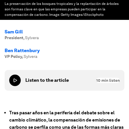
La preservación de los bosques tropicales y la replantación de árboles
son formas clave en que las empresas pueden participar en la
compensación de carbono.
Image:
Getty Images/iStockphoto
Sam Gill
President
,
Sylvera
Ben Rattenbury
VP Policy
,
Sylvera
Listen to the article
10
min listen
Tras pasar años en la periferia del debate sobre el
cambio climático, la compensación de emisiones de
carbono se perfila como una de las formas más claras