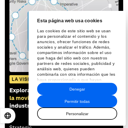
Esta página web usa cookies
Las cookies de este sitio web se usan
para personalizar el contenido y los
anuncios, ofrecer funciones de redes
sociales y analizar el tráfico. Además,
compartimos información sobre el uso
que haga del sitio web con nuestros
partners de redes sociales, publicidad y
análisis web, quienes pueden
combinarla con otra información que les
LA VISIÓN GLOBAL
haya proporcionado o que hayan
recopilado a partir del uso que haya
Denegar
Explora y monitorea cómo
El futuro de
hecho de sus servicios.
la movilidad
afecta a las economías, las
Permitir todas
industrias y los problemas globales
Personalizar
EN
ES
中文
日本語