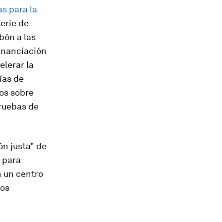
s para la
serie de
bón a las
financiación
elerar la
ías de
tos sobre
pruebas de
ón justa" de
 para
n un centro
los