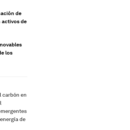
mación de
n activos de
renovables
e los
l carbón en
l
 emergentes
 energía de