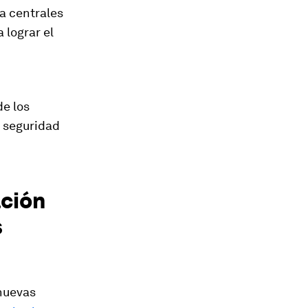
ía centrales
 lograr el
e los
 seguridad
ación
s
 nuevas