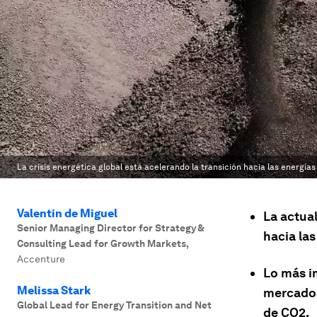
La crisis energética global está acelerando la transición hacia las energías
Valentin de Miguel
La actual
Senior Managing Director for Strategy &
hacia las
Consulting Lead for Growth Markets
,
Accenture
Lo más im
Melissa Stark
mercados
Global Lead for Energy Transition and Net
de CO2.