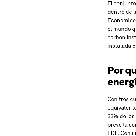
El conjunto
dentro de 
Económico 
el mundo q
carbón inst
instalada e
Por qu
energ
Con tres cu
equivalent
33% de las 
prevé la c
EDE. Con un