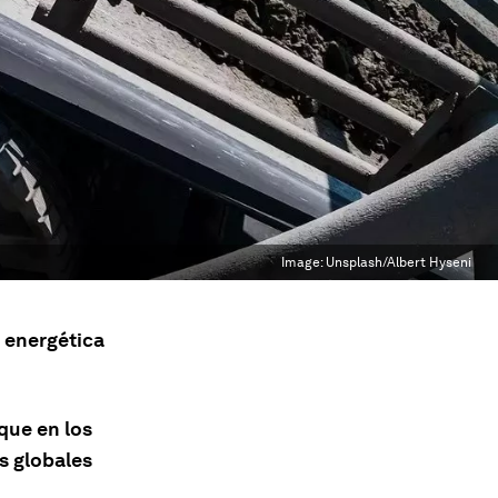
Image:
Unsplash/Albert Hyseni
n energética
que en los
s globales