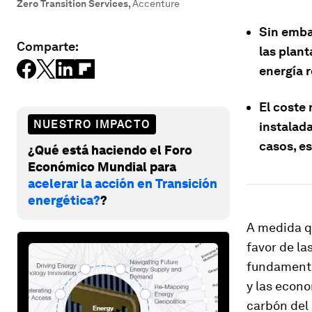
Zero Transition Services
,
Accenture
Sin embar
Comparte:
las plant
energía 
El coste 
NUESTRO IMPACTO
instalad
casos, es
¿Qué está haciendo el Foro
Económico Mundial para
acelerar la acción en Transición
energética?
?
A medida qu
favor de l
fundamenta
y las econo
carbón del