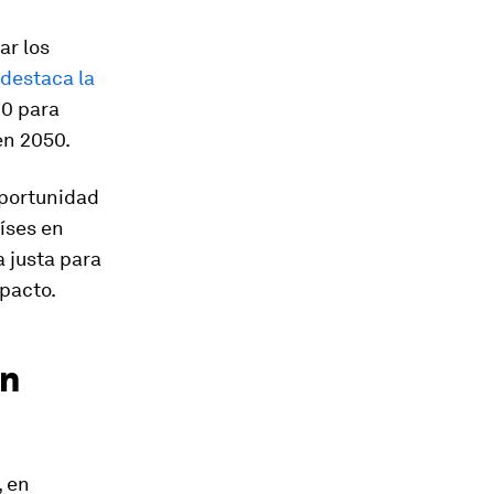
ar los
destaca la
40 para
en 2050.
oportunidad
aíses en
a justa para
mpacto.
ón
, en