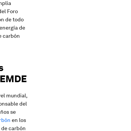
mplia
del Foro
ón de todo
energía de
de carbón
s
s EMDE
vel mundial,
onsable del
años se
rbón
en los
s de carbón