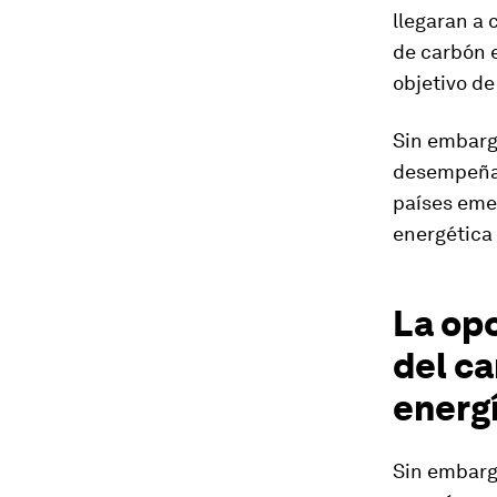
llegaran a 
de carbón 
objetivo d
Sin embarg
desempeñan
países eme
energética 
La opo
del ca
energ
Sin embargo