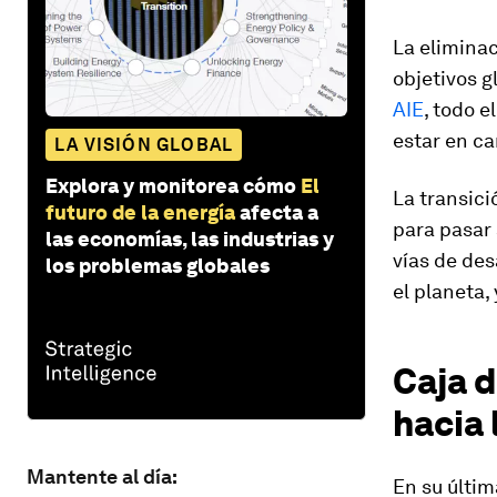
La elimina
objetivos g
AIE
, todo 
estar en ca
LA VISIÓN GLOBAL
Explora y monitorea cómo
El
La transici
futuro de la energía
afecta a
para pasar 
las economías, las industrias y
vías de des
los problemas globales
el planeta,
Caja d
hacia 
Mantente al día:
En su últim