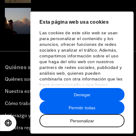
Este alpinista sobrevivió a una caída en una
Esta página web usa cookies
de las cimas más letales del mundo. Ahora
lucha por protegerla
Las cookies de este sitio web se usan
para personalizar el contenido y los
anuncios, ofrecer funciones de redes
sociales y analizar el tráfico. Además,
compartimos información sobre el uso
que haga del sitio web con nuestros
Quiénes somos
partners de redes sociales, publicidad y
análisis web, quienes pueden
Quiénes somos
combinarla con otra información que les
haya proporcionado o que hayan
recopilado a partir del uso que haya
Nuestra estrategia
Denegar
hecho de sus servicios.
Cómo trabajamos
Permitir todas
Liderazgo y gobernanza
Personalizar
EN
ES
中文
日本語
Nuestra repercusión