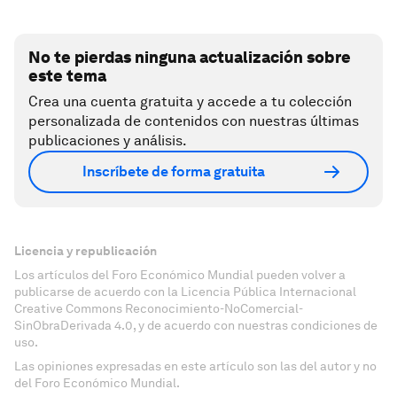
No te pierdas ninguna actualización sobre
este tema
Crea una cuenta gratuita y accede a tu colección
personalizada de contenidos con nuestras últimas
publicaciones y análisis.
Inscríbete de forma gratuita
Licencia y republicación
Los artículos del Foro Económico Mundial pueden volver a
publicarse de acuerdo con la Licencia Pública Internacional
Creative Commons Reconocimiento-NoComercial-
SinObraDerivada 4.0, y de acuerdo con nuestras condiciones de
uso.
Las opiniones expresadas en este artículo son las del autor y no
del Foro Económico Mundial.