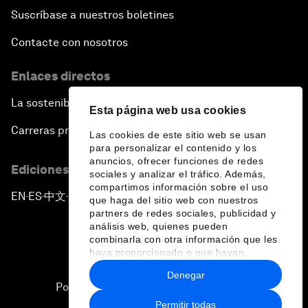
Suscríbase a nuestros boletines
Contacte con nosotros
Enlaces directos
La sostenibilidad en el Foro
Esta página web usa cookies
Carreras profesionales
Las cookies de este sitio web se usan
para personalizar el contenido y los
anuncios, ofrecer funciones de redes
Ediciones en otros idiomas
sociales y analizar el tráfico. Además,
compartimos información sobre el uso
EN
ES
中文
日本語
▪
▪
▪
que haga del sitio web con nuestros
partners de redes sociales, publicidad y
análisis web, quienes pueden
combinarla con otra información que les
haya proporcionado o que hayan
recopilado a partir del uso que haya
Denegar
hecho de sus servicios.
Política de privacidad y normas de uso
Permitir todas