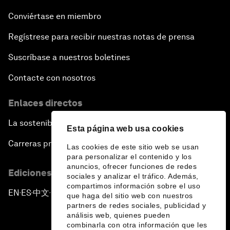
Conviértase en miembro
Regístrese para recibir nuestras notas de prensa
Suscríbase a nuestros boletines
Contacte con nosotros
Enlaces directos
La sostenibilidad en el Foro
Esta página web usa cookies
Carreras profesionales
Las cookies de este sitio web se usan
para personalizar el contenido y los
anuncios, ofrecer funciones de redes
Ediciones en otros idiomas
sociales y analizar el tráfico. Además,
compartimos información sobre el uso
EN
ES
中文
日本語
▪
▪
▪
que haga del sitio web con nuestros
partners de redes sociales, publicidad y
análisis web, quienes pueden
combinarla con otra información que les