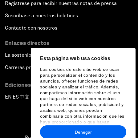
Regístrese para recibir nuestras notas de prensa
Suscríbase a nuestros boletines
Contacte con nosotros
Enlaces directos
La sostenibilidad en el Foro
Esta página web usa cookies
Carreras profesionales
Las cookies de este sitio web se usan
para personalizar el contenido y los
anuncios, ofrecer funciones de redes
Ediciones en otros idiomas
sociales y analizar el tráfico. Además,
compartimos información sobre el uso
EN
ES
中文
日本語
▪
▪
▪
que haga del sitio web con nuestros
partners de redes sociales, publicidad y
análisis web, quienes pueden
combinarla con otra información que les
haya proporcionado o que hayan
recopilado a partir del uso que haya
Denegar
hecho de sus servicios.
Política de privacidad y normas de uso