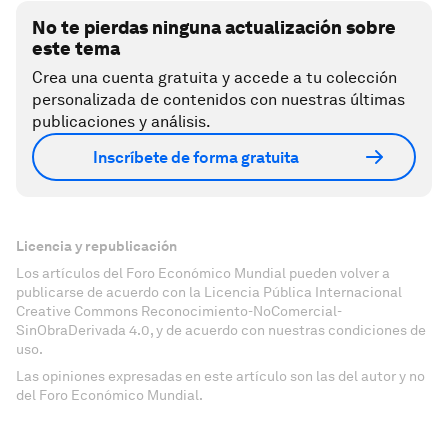
No te pierdas ninguna actualización sobre
este tema
Crea una cuenta gratuita y accede a tu colección
personalizada de contenidos con nuestras últimas
publicaciones y análisis.
Inscríbete de forma gratuita
Licencia y republicación
Los artículos del Foro Económico Mundial pueden volver a
publicarse de acuerdo con la Licencia Pública Internacional
Creative Commons Reconocimiento-NoComercial-
SinObraDerivada 4.0, y de acuerdo con nuestras condiciones de
uso.
Las opiniones expresadas en este artículo son las del autor y no
del Foro Económico Mundial.