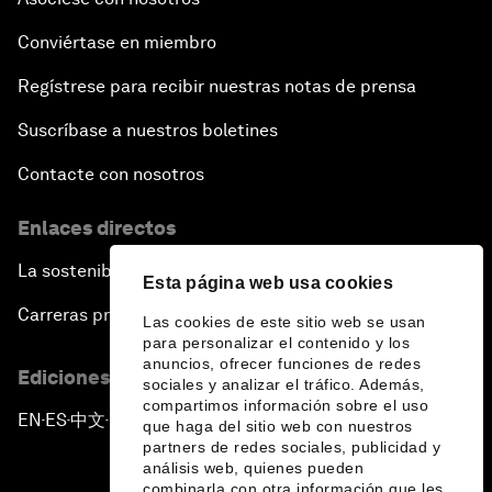
Conviértase en miembro
Regístrese para recibir nuestras notas de prensa
Suscríbase a nuestros boletines
Contacte con nosotros
Enlaces directos
La sostenibilidad en el Foro
Esta página web usa cookies
Carreras profesionales
Las cookies de este sitio web se usan
para personalizar el contenido y los
anuncios, ofrecer funciones de redes
Ediciones en otros idiomas
sociales y analizar el tráfico. Además,
compartimos información sobre el uso
EN
ES
中文
日本語
▪
▪
▪
que haga del sitio web con nuestros
partners de redes sociales, publicidad y
análisis web, quienes pueden
combinarla con otra información que les