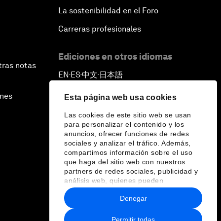
La sostenibilidad en el Foro
Carreras profesionales
Ediciones en otros idiomas
tras notas
EN
ES
中文
日本語
▪
▪
▪
ines
Esta página web usa cookies
Las cookies de este sitio web se usan
para personalizar el contenido y los
anuncios, ofrecer funciones de redes
sociales y analizar el tráfico. Además,
compartimos información sobre el uso
que haga del sitio web con nuestros
partners de redes sociales, publicidad y
análisis web, quienes pueden
combinarla con otra información que les
Denegar
haya proporcionado o que hayan
recopilado a partir del uso que haya
hecho de sus servicios.
Permitir todas