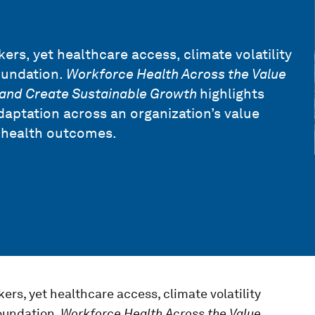
rs, yet healthcare access, climate volatility
oundation.
Workforce Health Across the Value
sk and Create Sustainable Growth
highlights
daptation across an organization’s value
 health outcomes.
rs, yet healthcare access, climate volatility
oundation.
Workforce Health Across the Value