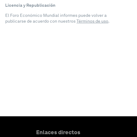
Licencia y Republicación
El Foro Económico Mundial informes puede volver a
publicarse de acuerdo con nuestros
Términos de uso
.
Enlaces directos