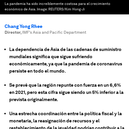
La pandemia ha sido increíblemente costosa para el crecimiento
económico de Asia.
Image:
REUTERS/Kim Hong-Ji
Chang Yong Rhee
Director
,
IMF's Asia and Pacific Department
La dependencia de Asia de las cadenas de suministro
mundiales significa que sigue sufriendo
económicamente, ya que la pandemia de coronavirus
persiste en todo el mundo.
Se prevé que la región repunte con fuerza en un 6,6%
en 2021, pero esta cifra sigue siendo un 5% inferior a la
prevista originalmente.
Una estrecha coordinación entre la política fiscal y la
monetaria, la reasignación de recursos y el
restablecimiento de la igualdad podrían contribuir a la