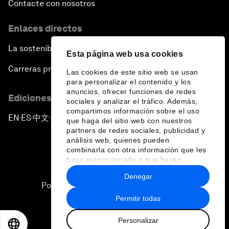
Contacte con nosotros
Enlaces directos
La sostenibilidad en el Foro
Esta página web usa cookies
Carreras profesionales
Las cookies de este sitio web se usan
para personalizar el contenido y los
anuncios, ofrecer funciones de redes
Ediciones en otros idiomas
sociales y analizar el tráfico. Además,
compartimos información sobre el uso
EN
ES
中文
日本語
▪
▪
▪
que haga del sitio web con nuestros
partners de redes sociales, publicidad y
análisis web, quienes pueden
combinarla con otra información que les
haya proporcionado o que hayan
recopilado a partir del uso que haya
Denegar
hecho de sus servicios.
Política de privacidad y normas de uso
Permitir todas
Sitemap
Personalizar
©
2026
Foro Económico Mundial
EN
ES
中文
日本語