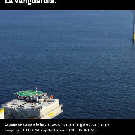
La Vanguardia
.
España se suma a la implantación de la energía eólica marina.
Image:
REUTERS/Nikolaj Skydsgaard - D1BEUNDQTRAB