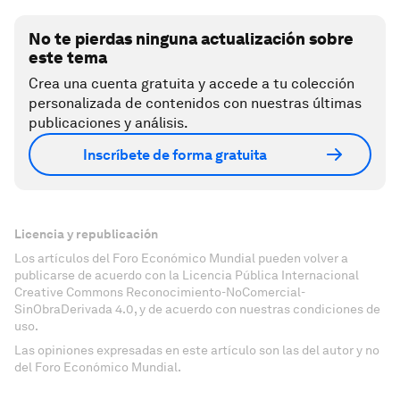
No te pierdas ninguna actualización sobre
este tema
Crea una cuenta gratuita y accede a tu colección
personalizada de contenidos con nuestras últimas
publicaciones y análisis.
Inscríbete de forma gratuita
Licencia y republicación
Los artículos del Foro Económico Mundial pueden volver a
publicarse de acuerdo con la Licencia Pública Internacional
Creative Commons Reconocimiento-NoComercial-
SinObraDerivada 4.0, y de acuerdo con nuestras condiciones de
uso.
Las opiniones expresadas en este artículo son las del autor y no
del Foro Económico Mundial.