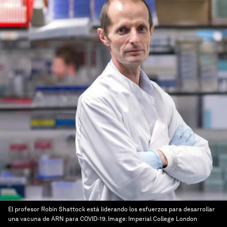
El profesor Robin Shattock está liderando los esfuerzos para desarrollar
una vacuna de ARN para COVID-19.
Image:
Imperial College London