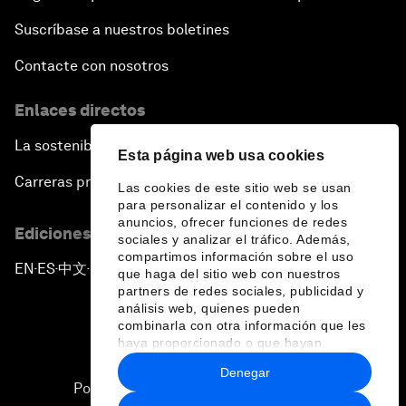
Suscríbase a nuestros boletines
Contacte con nosotros
Enlaces directos
La sostenibilidad en el Foro
Esta página web usa cookies
Carreras profesionales
Las cookies de este sitio web se usan
para personalizar el contenido y los
anuncios, ofrecer funciones de redes
Ediciones en otros idiomas
sociales y analizar el tráfico. Además,
compartimos información sobre el uso
EN
ES
中文
日本語
▪
▪
▪
que haga del sitio web con nuestros
partners de redes sociales, publicidad y
análisis web, quienes pueden
combinarla con otra información que les
haya proporcionado o que hayan
recopilado a partir del uso que haya
Denegar
hecho de sus servicios.
Política de privacidad y normas de uso