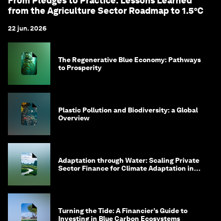
From Pledges to Practice: Lessons Learned
from the Agriculture Sector Roadmap to 1.5°C
22 jun. 2026
The Regenerative Blue Economy: Pathways
to Prosperity
Plastic Pollution and Biodiversity: a Global
Overview
Adaptation through Water: Scaling Private
Sector Finance for Climate Adaptation in
Southeast Asia
Turning the Tide: A Financier’s Guide to
Investing in Blue Carbon Ecosystems