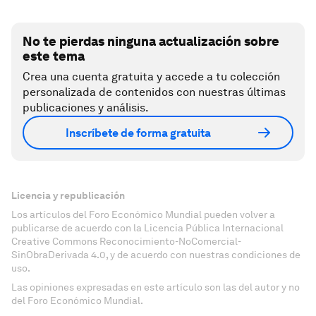
No te pierdas ninguna actualización sobre
este tema
Crea una cuenta gratuita y accede a tu colección
personalizada de contenidos con nuestras últimas
publicaciones y análisis.
Inscríbete de forma gratuita
Licencia y republicación
Los artículos del Foro Económico Mundial pueden volver a
publicarse de acuerdo con la Licencia Pública Internacional
Creative Commons Reconocimiento-NoComercial-
SinObraDerivada 4.0, y de acuerdo con nuestras condiciones de
uso.
Las opiniones expresadas en este artículo son las del autor y no
del Foro Económico Mundial.