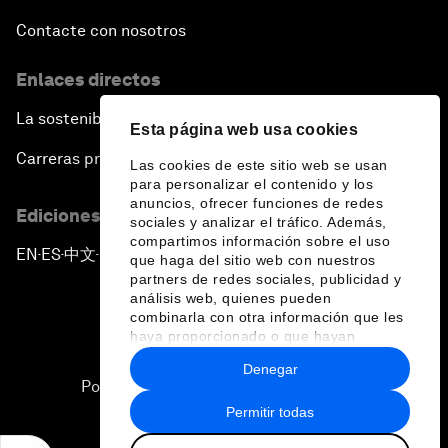
Contacte con nosotros
Enlaces directos
La sostenibilidad en el Foro
Esta página web usa cookies
Carreras profesionales
Las cookies de este sitio web se usan
para personalizar el contenido y los
anuncios, ofrecer funciones de redes
Ediciones en otros idiomas
sociales y analizar el tráfico. Además,
compartimos información sobre el uso
EN
ES
中文
日本語
▪
▪
▪
que haga del sitio web con nuestros
partners de redes sociales, publicidad y
análisis web, quienes pueden
combinarla con otra información que les
haya proporcionado o que hayan
recopilado a partir del uso que haya
Denegar
hecho de sus servicios.
Política de privacidad y normas de uso
Permitir todas
Sitemap