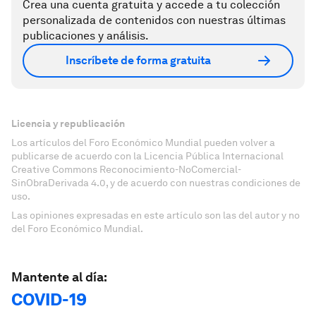
Crea una cuenta gratuita y accede a tu colección
personalizada de contenidos con nuestras últimas
publicaciones y análisis.
Inscríbete de forma gratuita
Licencia y republicación
Los artículos del Foro Económico Mundial pueden volver a
publicarse de acuerdo con la Licencia Pública Internacional
Creative Commons Reconocimiento-NoComercial-
SinObraDerivada 4.0, y de acuerdo con nuestras condiciones de
uso.
Las opiniones expresadas en este artículo son las del autor y no
del Foro Económico Mundial.
Mantente al día:
COVID-19