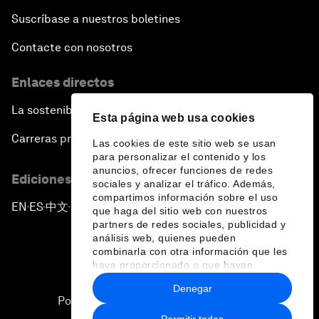
Suscríbase a nuestros boletines
Contacte con nosotros
Enlaces directos
La sostenibilidad en el Foro
Esta página web usa cookies
Carreras profesionales
Las cookies de este sitio web se usan
para personalizar el contenido y los
anuncios, ofrecer funciones de redes
Ediciones en otros idiomas
sociales y analizar el tráfico. Además,
compartimos información sobre el uso
EN
ES
中文
日本語
▪
▪
▪
que haga del sitio web con nuestros
partners de redes sociales, publicidad y
análisis web, quienes pueden
combinarla con otra información que les
haya proporcionado o que hayan
recopilado a partir del uso que haya
Denegar
hecho de sus servicios.
Política de privacidad y normas de uso
Permitir todas