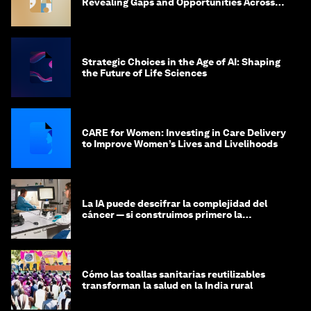
Revealing Gaps and Opportunities Across
the Science-to-Patient Journey
Strategic Choices in the Age of AI: Shaping
the Future of Life Sciences
CARE for Women: Investing in Care Delivery
to Improve Women’s Lives and Livelihoods
La IA puede descifrar la complejidad del
cáncer — si construimos primero la
infraestructura de datos
Cómo las toallas sanitarias reutilizables
transforman la salud en la India rural