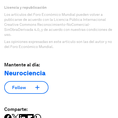
Licencia y republicación
Los artículos del Foro Económico Mundial pueden volver a
publicarse de acuerdo con la Licencia Pública Internacional
Creative Commons Reconocimiento-NoComercial-
SinObraDerivada 4.0, y de acuerdo con nuestras condiciones de
uso.
Las opiniones expresadas en este artículo son las del autor y no
del Foro Económico Mundial.
Mantente al día:
Neurociencia
Follow
Comparte: