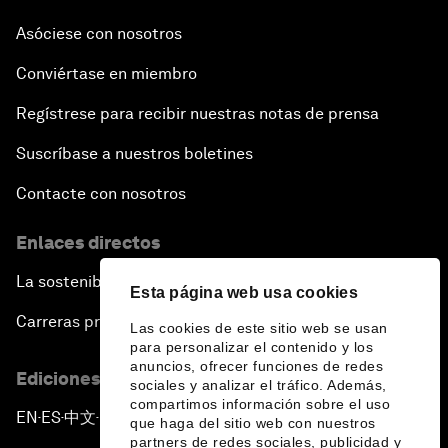
Asóciese con nosotros
Conviértase en miembro
Regístrese para recibir nuestras notas de prensa
Suscríbase a nuestros boletines
Contacte con nosotros
Enlaces directos
La sostenibilidad en el Foro
Esta página web usa cookies
Carreras profesionales
Las cookies de este sitio web se usan
para personalizar el contenido y los
anuncios, ofrecer funciones de redes
Ediciones en otros idiomas
sociales y analizar el tráfico. Además,
compartimos información sobre el uso
EN
ES
中文
日本語
▪
▪
▪
que haga del sitio web con nuestros
partners de redes sociales, publicidad y