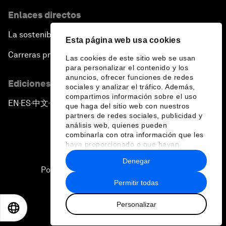
Enlaces directos
La sostenibilidad en el Foro
Esta página web usa cookies
Carreras profesionales
Las cookies de este sitio web se usan
para personalizar el contenido y los
anuncios, ofrecer funciones de redes
Ediciones en otros idiomas
sociales y analizar el tráfico. Además,
compartimos información sobre el uso
EN
ES
中文
日本語
▪
▪
▪
que haga del sitio web con nuestros
partners de redes sociales, publicidad y
análisis web, quienes pueden
combinarla con otra información que les
haya proporcionado o que hayan
recopilado a partir del uso que haya
Denegar
hecho de sus servicios.
Política de privacidad y normas de uso
Permitir todas
Sitemap
Personalizar
©
2026
Foro Económico Mundial
EN
ES
中文
日本語