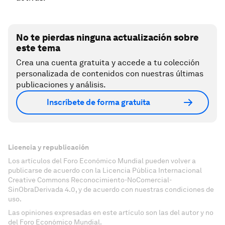
No te pierdas ninguna actualización sobre
este tema
Crea una cuenta gratuita y accede a tu colección
personalizada de contenidos con nuestras últimas
publicaciones y análisis.
Inscríbete de forma gratuita
Licencia y republicación
Los artículos del Foro Económico Mundial pueden volver a
publicarse de acuerdo con la Licencia Pública Internacional
Creative Commons Reconocimiento-NoComercial-
SinObraDerivada 4.0, y de acuerdo con nuestras condiciones de
uso.
Las opiniones expresadas en este artículo son las del autor y no
del Foro Económico Mundial.