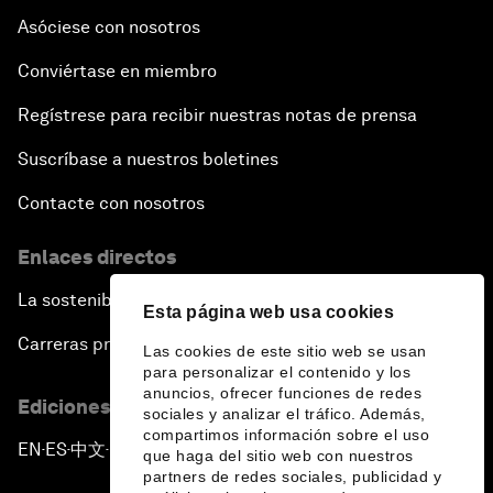
Asóciese con nosotros
Conviértase en miembro
Regístrese para recibir nuestras notas de prensa
Suscríbase a nuestros boletines
Contacte con nosotros
Enlaces directos
La sostenibilidad en el Foro
Esta página web usa cookies
Carreras profesionales
Las cookies de este sitio web se usan
para personalizar el contenido y los
anuncios, ofrecer funciones de redes
Ediciones en otros idiomas
sociales y analizar el tráfico. Además,
compartimos información sobre el uso
EN
ES
中文
日本語
▪
▪
▪
que haga del sitio web con nuestros
partners de redes sociales, publicidad y