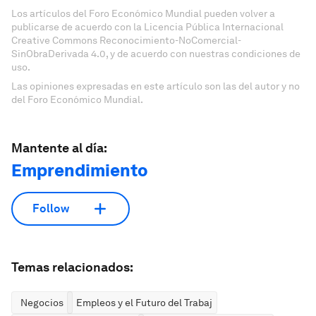
Los artículos del Foro Económico Mundial pueden volver a
publicarse de acuerdo con la Licencia Pública Internacional
Creative Commons Reconocimiento-NoComercial-
SinObraDerivada 4.0, y de acuerdo con nuestras condiciones de
uso.
Las opiniones expresadas en este artículo son las del autor y no
del Foro Económico Mundial.
Mantente al día:
Emprendimiento
Follow
Temas relacionados:
Negocios
Empleos y el Futuro del Trabajo