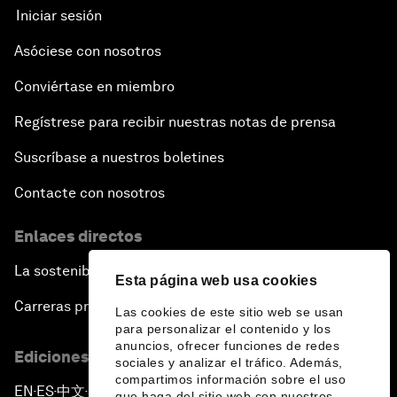
Iniciar sesión
Asóciese con nosotros
Conviértase en miembro
Regístrese para recibir nuestras notas de prensa
Suscríbase a nuestros boletines
Contacte con nosotros
Enlaces directos
La sostenibilidad en el Foro
Esta página web usa cookies
Carreras profesionales
Las cookies de este sitio web se usan
para personalizar el contenido y los
anuncios, ofrecer funciones de redes
Ediciones en otros idiomas
sociales y analizar el tráfico. Además,
compartimos información sobre el uso
EN
ES
中文
日本語
▪
▪
▪
que haga del sitio web con nuestros