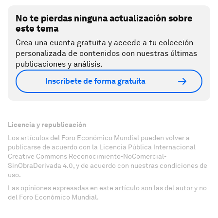
No te pierdas ninguna actualización sobre
este tema
Crea una cuenta gratuita y accede a tu colección
personalizada de contenidos con nuestras últimas
publicaciones y análisis.
Inscríbete de forma gratuita
Licencia y republicación
Los artículos del Foro Económico Mundial pueden volver a
publicarse de acuerdo con la Licencia Pública Internacional
Creative Commons Reconocimiento-NoComercial-
SinObraDerivada 4.0, y de acuerdo con nuestras condiciones de
uso.
Las opiniones expresadas en este artículo son las del autor y no
del Foro Económico Mundial.