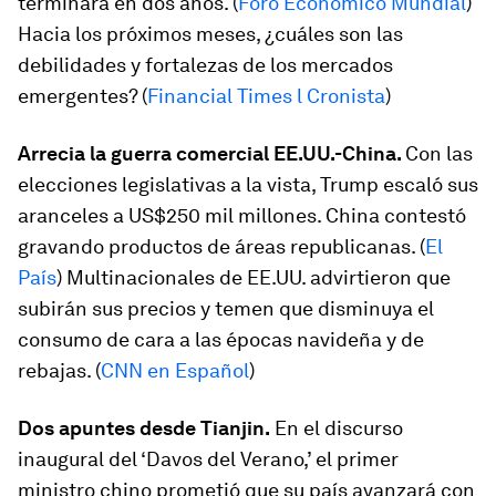
terminará en dos años. (
Foro Económico Mundial
)
Hacia los próximos meses, ¿cuáles son las
debilidades y fortalezas de los mercados
emergentes? (
Financial Times l Cronista
)
Arrecia la guerra comercial EE.UU.-China.
Con las
elecciones legislativas a la vista, Trump escaló sus
aranceles a US$250 mil millones. China contestó
gravando productos de áreas republicanas. (
El
País
) Multinacionales de EE.UU. advirtieron que
subirán sus precios y temen que disminuya el
consumo de cara a las épocas navideña y de
rebajas. (
CNN en Español
)
Dos apuntes desde Tianjin.
En el discurso
inaugural del ‘Davos del Verano,’ el primer
ministro chino prometió que su país avanzará con