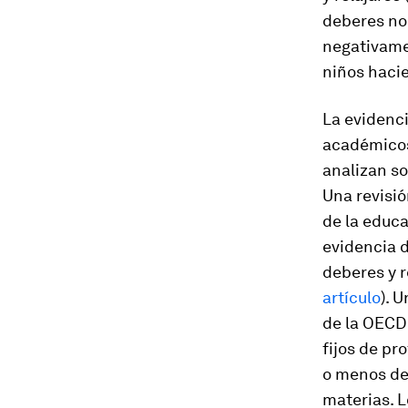
deberes no
negativame
niños haci
La evidenci
académicos 
analizan s
Una revisió
de la educa
evidencia 
deberes y 
artículo
). 
de la OECD 
fijos de p
o menos de
materias. L