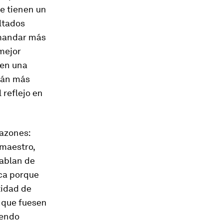
ue tienen un
ultados
 mandar más
mejor
 en una
tán más
 reflejo en
razones:
 maestro,
hablan de
ca porque
tidad de
unque fuesen
iendo