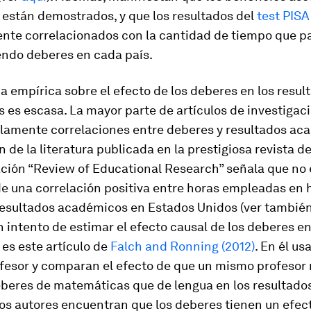
 están demostrados, y que los resultados del
test PISA
nte correlacionados con la cantidad de tiempo que p
endo deberes en cada país.
a empírica sobre el efecto de los deberes en los resul
es escasa. La mayor parte de artículos de investigac
olamente correlaciones entre deberes y resultados ac
n de la literatura publicada en la prestigiosa revista d
ción “Review of Educational Research” señala que no 
de una correlación positiva entre horas empleadas en 
resultados académicos en Estados Unidos (ver tambié
Un intento de estimar el efecto causal de los deberes en
es este artículo de
Falch and Ronning (2012)
. En él us
rofesor y comparan el efecto de que un mismo profeso
beres de matemáticas que de lengua en los resultados
os autores encuentran que los deberes tienen un efect