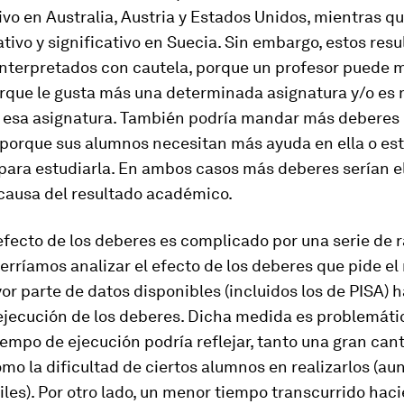
tivo en Australia, Austria y Estados Unidos, mientras q
tivo y significativo en Suecia. Sin embargo, estos res
interpretados con cautela, porque un profesor puede
rque le gusta más una determinada asignatura y/o es 
esa asignatura. También podría mandar más deberes
 porque sus alumnos necesitan más ayuda en ella o es
ara estudiarla. En ambos casos más deberes serían el
 causa del resultado académico.
efecto de los deberes es complicado por una serie de 
erríamos analizar el efecto de los deberes que pide el
or parte de datos disponibles (incluidos los de PISA) 
ejecución de los deberes. Dicha medida es problemáti
empo de ejecución podría reflejar, tanto una gran can
mo la dificultad de ciertos alumnos en realizarlos (a
iles). Por otro lado, un menor tiempo transcurrido hac