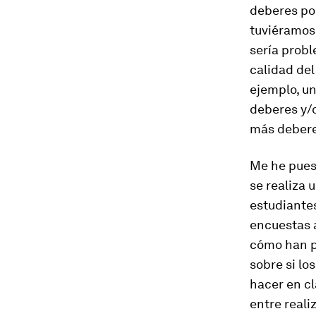
deberes po
tuviéramos
sería probl
calidad del
ejemplo, u
deberes y/
más deberes
Me he puest
se realiza 
estudiantes 
encuestas a
cómo han p
sobre si lo
hacer en cl
entre reali