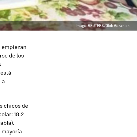
Image:
REUTERS/Gleb Garanich
os empiezan
rse de los
s
 está
 a
s chicos de
olar: 18.2
abla).
a mayoría