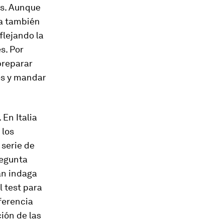
os. Aunque
da también
flejando la
s. Por
preparar
es y mandar
En Italia
 los
 serie de
regunta
an indaga
l test para
ferencia
ión de las