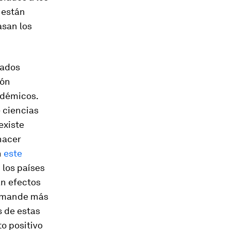
están
asan los
tados
ión
adémicos.
e ciencias
existe
hacer
n
este
 los países
an efectos
r mande más
 de estas
o positivo