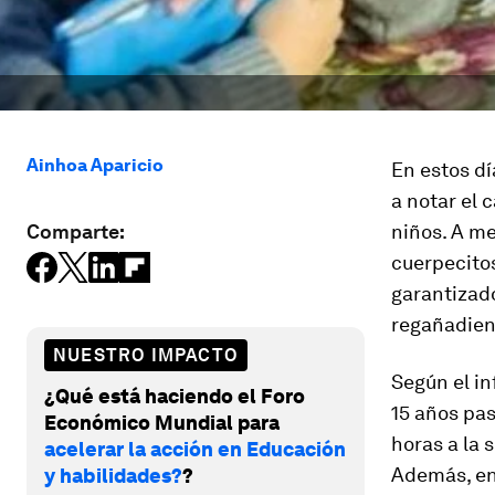
Ainhoa Aparicio
En estos dí
a notar el 
Comparte:
niños. A me
cuerpecitos
garantizado
regañadien
NUESTRO IMPACTO
Según el in
¿Qué está haciendo el Foro
15 años pas
Económico Mundial para
horas a la 
acelerar la acción en Educación
Además, en
y habilidades?
?