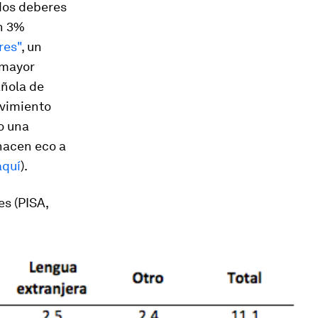
dos deberes
un 3%
res"
, un
 mayor
añola de
vimiento
do una
hacen eco a
aquí
).
s (PISA,