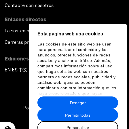
Contacte con nosotros
Enlaces directos
La sostenibilidad en el Foro
Esta página web usa cookies
Carreras profesionales
Las cookies de este sitio web se usan
para personalizar el contenido y los
anuncios, ofrecer funciones de redes
Ediciones en otros idiomas
sociales y analizar el tráfico. Además,
compartimos información sobre el uso
EN
ES
中文
日本語
▪
▪
▪
que haga del sitio web con nuestros
partners de redes sociales, publicidad y
análisis web, quienes pueden
combinarla con otra información que les
haya proporcionado o que hayan
recopilado a partir del uso que haya
Denegar
hecho de sus servicios.
Política de privacidad y normas de uso
Permitir todas
Sitemap
Personalizar