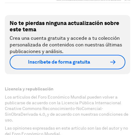
No te pierdas ninguna actualización sobre
este tema
Crea una cuenta gratuita y accede a tu colección
personalizada de contenidos con nuestras últimas
publicaciones y análisis.
Inscríbete de forma gratuita
Licencia y republicación
Los artículos del Foro Económico Mundial pueden volver a
publicarse de acuerdo con la Licencia Pública Internacional
Creative Commons Reconocimiento-NoComercial-
SinObraDerivada 4.0, y de acuerdo con nuestras condiciones de
uso.
Las opiniones expresadas en este artículo son las del autor y no
del Foro Económico Mundial.