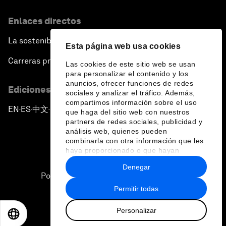
Enlaces directos
La sostenibilidad en el Foro
Esta página web usa cookies
Carreras profesionales
Las cookies de este sitio web se usan
para personalizar el contenido y los
anuncios, ofrecer funciones de redes
Ediciones en otros idiomas
sociales y analizar el tráfico. Además,
compartimos información sobre el uso
EN
ES
中文
日本語
▪
▪
▪
que haga del sitio web con nuestros
partners de redes sociales, publicidad y
análisis web, quienes pueden
combinarla con otra información que les
haya proporcionado o que hayan
recopilado a partir del uso que haya
Denegar
hecho de sus servicios.
Política de privacidad y normas de uso
Permitir todas
Sitemap
Personalizar
©
2026
Foro Económico Mundial
EN
ES
中文
日本語