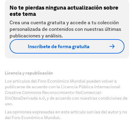
No te pierdas ninguna actualización sobre
este tema
Crea una cuenta gratuita y accede a tu colección
personalizada de contenidos con nuestras últimas
publicaciones y análisis.
Inscríbete de forma gratuita
Licencia y republicación
Los artículos del Foro Económico Mundial pueden volver a
publicarse de acuerdo con la Licencia Pública Internacional
Creative Commons Reconocimiento-NoComercial-
SinObraDerivada 4.0, y de acuerdo con nuestras condiciones de
uso.
Las opiniones expresadas en este artículo son las del autor y no
del Foro Económico Mundial.