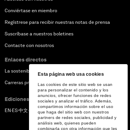
Conviértase en miembro
Regístrese para recibir nuestras notas de prensa
Suscríbase a nuestros boletines
Contacte con nosotros
Enlaces directos
La sostenibilidad en el Foro
Esta página web usa cookies
Carreras profesionales
Las cookies de este sitio web se usan
para personalizar el contenido y los
anuncios, ofrecer funciones de redes
Ediciones en otros idiomas
sociales y analizar el tráfico. Además,
compartimos información sobre el uso
EN
ES
中文
日本語
▪
▪
▪
que haga del sitio web con nuestros
partners de redes sociales, publicidad y
análisis web, quienes pueden
combinarla con otra información que les