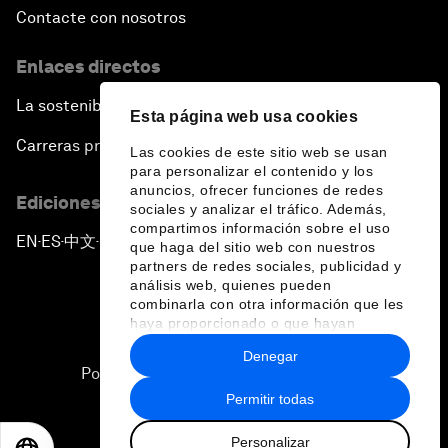
Contacte con nosotros
Enlaces directos
La sostenibilidad en el Foro
Esta página web usa cookies
Carreras profesionales
Las cookies de este sitio web se usan
para personalizar el contenido y los
anuncios, ofrecer funciones de redes
Ediciones en otros idiomas
sociales y analizar el tráfico. Además,
compartimos información sobre el uso
EN
ES
中文
日本語
▪
▪
▪
que haga del sitio web con nuestros
partners de redes sociales, publicidad y
análisis web, quienes pueden
combinarla con otra información que les
haya proporcionado o que hayan
recopilado a partir del uso que haya
Denegar
hecho de sus servicios.
Política de privacidad y normas de uso
Permitir todas
Sitemap
Personalizar
©
2026
Foro Económico Mundial