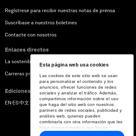
Regístrese para recibir nuestras notas de prensa
Suscríbase a nuestros boletines
Contacte con nosotros
Enlaces directos
La sostenibilidad en el Foro
Esta página web usa cookies
Carreras profesionales
Las cookies de este sitio web se usan
para personalizar el contenido y los
anuncios, ofrecer funciones de redes
Ediciones en otros idiomas
sociales y analizar el tráfico. Además,
compartimos información sobre el uso
EN
ES
中文
日本語
▪
▪
▪
que haga del sitio web con nuestros
partners de redes sociales, publicidad y
análisis web, quienes pueden
combinarla con otra información que les
haya proporcionado o que hayan
recopilado a partir del uso que haya