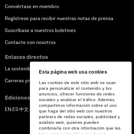
Conviértase en miembro
Regístrese para recibir nuestras notas de prensa
Suscríbase a nuestros boletines
Contacte con nosotros
Enlaces directos
La sostenibilidad en el Foro
Esta página web usa cookies
Carreras profesionales
Las cookies de este sitio web se usan
para personalizar el contenido y los
anuncios, ofrecer funciones de redes
Ediciones en otros idiomas
sociales y analizar el tráfico. Además,
compartimos información sobre el uso
EN
ES
中文
日本語
▪
▪
▪
que haga del sitio web con nuestros
partners de redes sociales, publicidad y
análisis web, quienes pueden
combinarla con otra información que les
haya proporcionado o que hayan