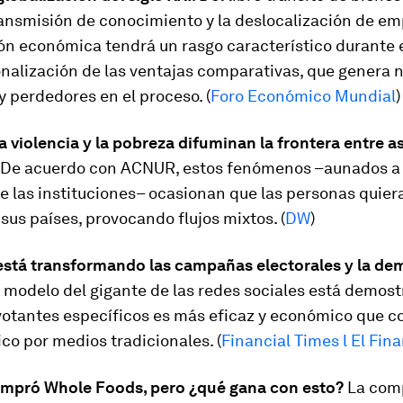
transmisión de conocimiento y la deslocalización de em
ón económica tendrá un rasgo característico durante e
onalización de las ventajas comparativas, que genera 
 perdedores en el proceso. (
Foro Económico Mundial
)
a violencia y la pobreza difuminan la frontera entre as
De acuerdo con ACNUR, estos fenómenos –aunados a 
e las instituciones– ocasionan que las personas quier
us países, provocando flujos mixtos. (
DW
)
stá transformando las campañas electorales y la de
 modelo del gigante de las redes sociales está demos
a votantes específicos es más eficaz y económico que 
ico por medios tradicionales. (
Financial Times l El Fin
pró Whole Foods, pero ¿qué gana con esto?
La com