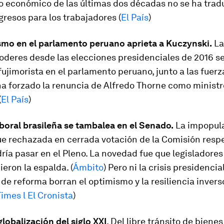
o económico de las últimas dos décadas no se ha trad
gresos para los trabajadores
(
El País
)
ismo en el parlamento peruano aprieta a Kuczynski.
La
oderes desde las elecciones presidenciales de 2016 s
fujimorista en el parlamento peruano, junto a las fuerz
ha forzado la renuncia de Alfredo Thorne como ministr
(
El País
)
boral brasileña se tambalea en el Senado.
La impopul
ue rechazada en cerrada votación de la Comisión respe
ía pasar en el Pleno. La novedad fue que legisladores
ieron la espalda. (
Ámbito
) Pero ni la crisis presidencial
 de reforma borran el optimismo y la resiliencia invers
Times l El Cronista
)
 globalización del siglo XXI
. Del libre tránsito de bienes