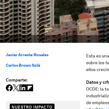
Javier Arreola-Rosales
Esta es una
sobre los t
Carlos Brown Solà
ellos creci
Comparte:
Datos y cif
OCDE: la ta
industriali
de empleos
NUESTRO IMPACTO