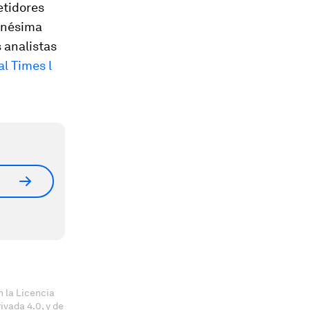
etidores
 enésima
 analistas
al Times l
 la Licencia
vada 4.0, y de