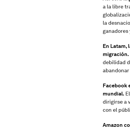
a la libre 
globalizaci
la desnaci
ganadores y
En Latam, l
migración.
debilidad d
abandonar s
Facebook e
mundial.
El
dirigirse 
con el públ
Amazon com