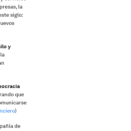
presas, la
ste siglo:
nuevos
ilo y
la
an
mocracia
trando que
comunicarse
anciero
)
pañía de