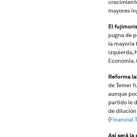
crecimient
mayores in
El fujimor
pugna de p
la mayoría 
izquierda, 
Economía. 
Reforma la
de Temer f
aunque podr
partido le d
de dilución
(
Financial 
Así será la