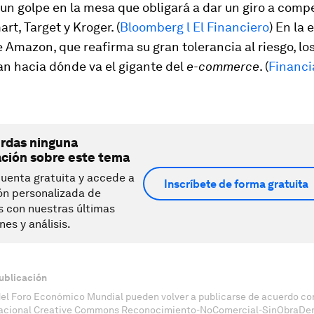
 un golpe en la mesa que obligará a dar un giro a comp
t, Target y Kroger. (
Bloomberg l El Financiero
) En la
 Amazon, que reafirma su gran tolerancia al riesgo, los
an hacia dónde va el gigante del
e-commerce
. (
Financi
erdas ninguna
ación sobre este tema
uenta gratuita y accede a
Inscríbete de forma gratuita
ón personalizada de
s con nuestras últimas
nes y análisis.
ublicación
del Foro Económico Mundial pueden volver a publicarse de acuerdo con
nacional Creative Commons Reconocimiento-NoComercial-SinObraDeri