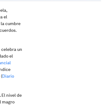
ela,
a el
n la cumbre
acuerdos.
o celebra un
dado el
ancial
Índice
 (
Diario
.
El nivel de
l magro