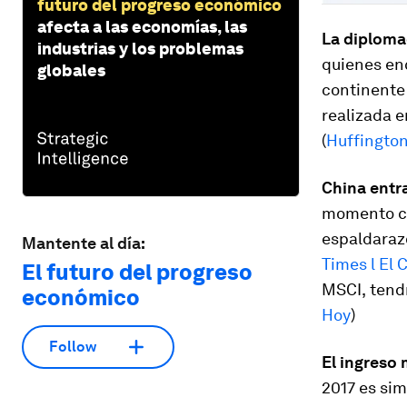
futuro del progreso económico
afecta a las economías, las
La diploma
industrias y los problemas
quienes enc
globales
continente 
realizada e
(
Huffington
China entr
momento cru
espaldarazo
Mantente al día:
Times l El 
El futuro del progreso
MSCI,
tend
económico
Hoy
)
Follow
El ingreso
2017 es sim