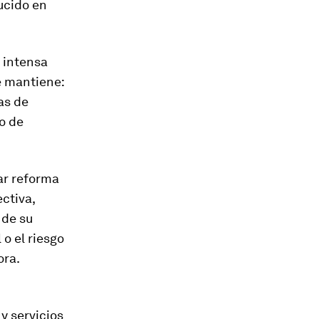
ucido en
 intensa
e mantiene:
as de
o de
ar reforma
ctiva,
 de su
 o el riesgo
ora.
 y servicios