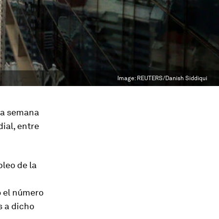
Image:
REUTERS/Danish Siddiqui
 la semana
ial, entre
leo de la
o el número
s a dicho