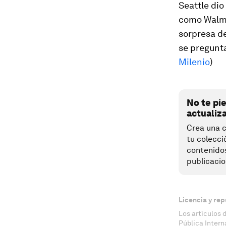
Seattle dio
como Walmar
sorpresa de
se pregunt
Milenio
)
No te pi
actualiz
Crea una c
tu colecci
contenido
publicacio
Licencia y rep
Los artículos 
Pública Inter