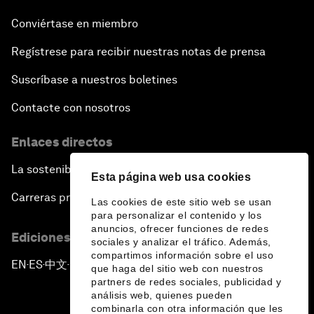
Conviértase en miembro
Regístrese para recibir nuestras notas de prensa
Suscríbase a nuestros boletines
Contacte con nosotros
Enlaces directos
La sostenibilidad en el Foro
Esta página web usa cookies
Carreras profesionales
Las cookies de este sitio web se usan
para personalizar el contenido y los
anuncios, ofrecer funciones de redes
Ediciones en otros idiomas
sociales y analizar el tráfico. Además,
compartimos información sobre el uso
EN
ES
中文
日本語
▪
▪
▪
que haga del sitio web con nuestros
partners de redes sociales, publicidad y
análisis web, quienes pueden
combinarla con otra información que les