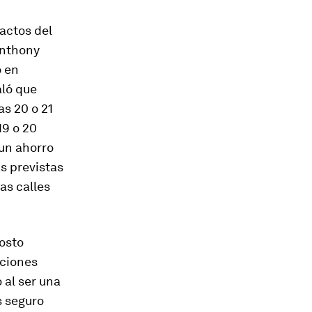
actos del
Anthony
o en
aló que
as 20 o 21
19 o 20
un ahorro
s previstas
as calles
costo
ciones
 al ser una
s seguro