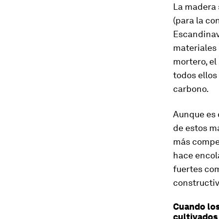
La madera s
(para la co
Escandinavi
materiales 
mortero, el
todos ellos
carbono.
Aunque es 
de estos m
más compet
hace encol
fuertes co
constructiv
Cuando los
cultivados