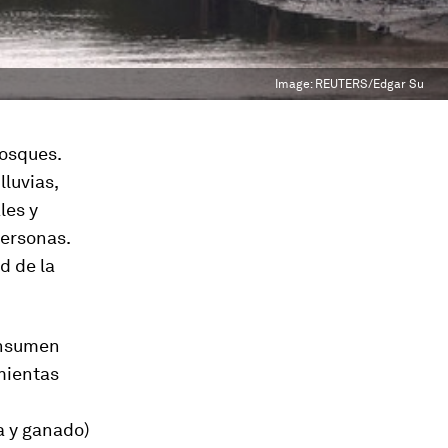
Image:
REUTERS/Edgar Su
osques.
lluvias,
les y
personas.
d de la
consumen
mientas
a y ganado)