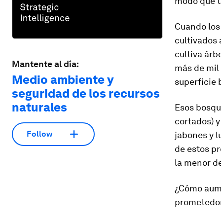
modo que ta
Cuando los
cultivados
cultiva árb
Mantente al día:
más de mil 
Medio ambiente y
superficie
seguridad de los recursos
naturales
Esos bosque
cortados) y
Follow
jabones y l
de estos p
la menor de
¿Cómo aume
prometedor