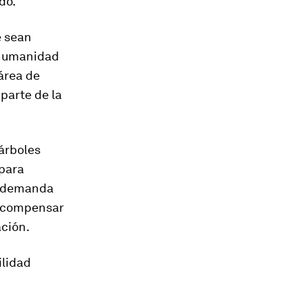
do.
e sean
 humanidad
 área de
parte de la
árboles
 para
La demanda
a compensar
ación.
ilidad