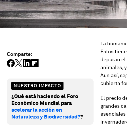
La humanid
Estos tiene
Comparte:
depuran el 
animales, y
Aun así, se
cubierta fo
NUESTRO IMPACTO
¿Qué está haciendo el Foro
El precio d
Económico Mundial para
grandes ca
acelerar la acción en
esenciales 
Naturaleza y Biodiversidad?
?
invernadero