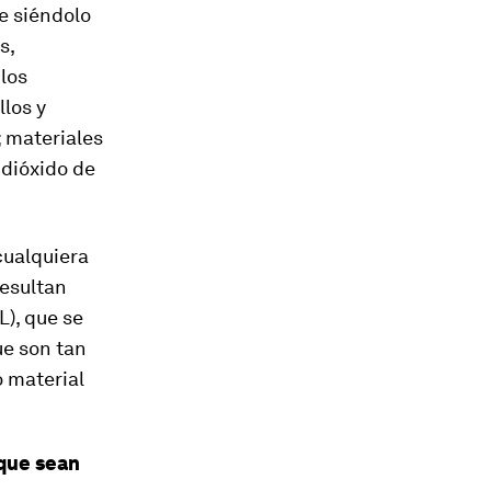
e siéndolo
s,
 los
los y
; materiales
 dióxido de
cualquiera
resultan
), que se
ue son tan
 material
que sean