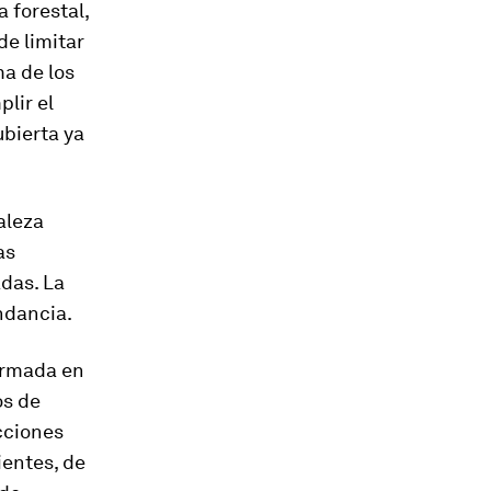
 forestal,
de limitar
ma de los
plir el
bierta ya
aleza
as
adas. La
ndancia.
firmada en
os de
cciones
ientes, de