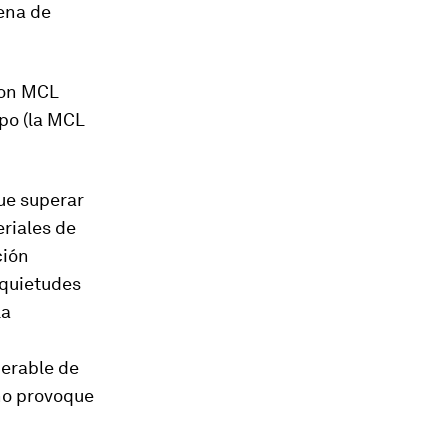
dena de
con MCL
mpo (la MCL
ue superar
eriales de
ción
nquietudes
la
derable de
no provoque