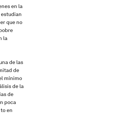
enes en la
i estudian
jer que no
 pobre
n la
una de las
mitad de
vel mínimo
isis de la
ias de
en poca
nto en