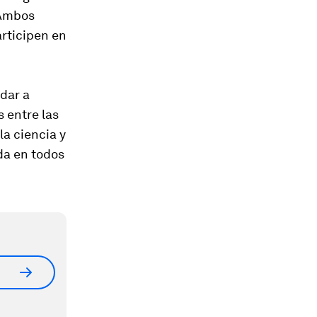
 Ambos
rticipen en
dar a
s entre las
a ciencia y
ida en todos