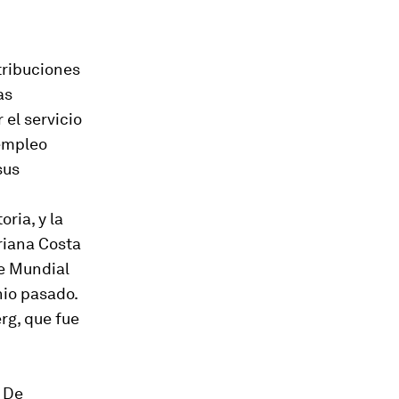
tribuciones
as
el servicio
 empleo
sus
ria, y la
riana Costa
re Mundial
nio pasado.
rg, que fue
. De