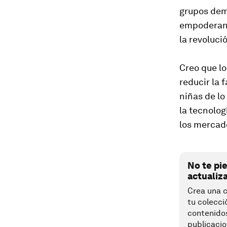
grupos dem
empoderan 
la revoluci
Creo que lo
reducir la 
niñas de lo
la tecnolog
los mercad
No te pi
actualiz
Crea una c
tu colecci
contenido
publicacio