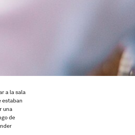
r a la sala
e estaban
r una
ngo de
ender