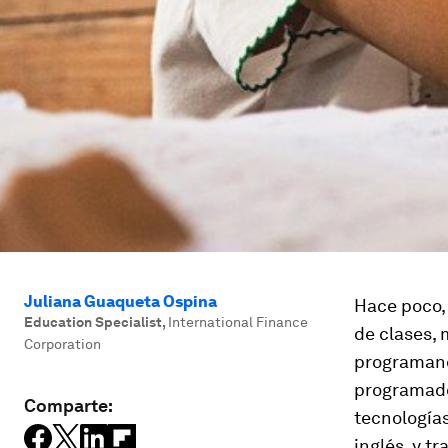
Juliana Guaqueta Ospina
Hace poco, 
Education Specialist
,
International Finance
de clases,
Corporation
programand
programado
Comparte:
tecnologías
inglés, y t