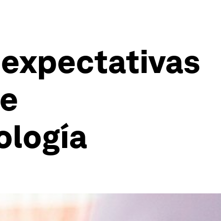
 expectativas
de
ología