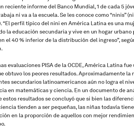
n reciente informe del Banco Mundial, 1 de cada 5 jóv
rabaja ni va a la escuela. Se les conoce como “ninis” (n
). “El perfil típico del nini en América Latina es una mu
do la educación secundaria y vive en un hogar urbano
en el 40 % inferior de la distribución del ingreso”, segú
n.
mas evaluaciones PISA de la OCDE, América Latina fue 
ue obtuvo los peores resultados. Aproximadamente la 
ntes secundarios latinoamericanos aún no logra el ni
cia en matemáticas y ciencia. En un documento de anál
estos resultados se concluyó que si bien las diferenc
iencia tienden a ser pequeñas, las niñas todavía tien
ción en la proporción de aquellos con mejor rendimie
o.