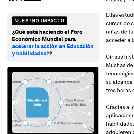
Ellas estu
NUESTRO IMPACTO
cursos de s
niñas de fa
¿Qué está haciendo el Foro
Económico Mundial para
acceder a l
acelerar la acción en Educación
y habilidades?
?
Oír sus his
Muchas de e
tecnológic
su alcance.
tres horas 
Gracias a l
aplicacione
habilidade
adquieren 