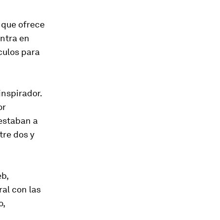
o que ofrece
entra en
culos para
inspirador.
or
estaban a
tre dos y
eb,
al con las
o,