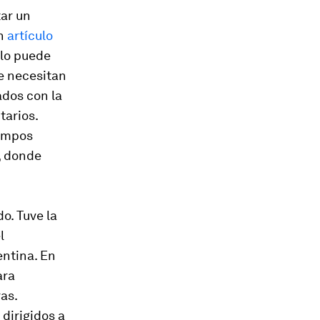
tar un
un
artículo
olo puede
se necesitan
ados con la
tarios.
campos
, donde
o. Tuve la
l
entina. En
ara
as.
dirigidos a