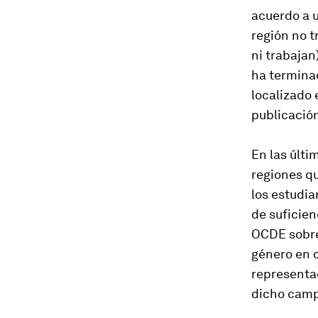
acuerdo a u
región no t
ni trabajan
ha termina
localizado 
publicació
En las últi
regiones q
los estudia
de suficien
OCDE sobre 
género en c
representa
dicho camp