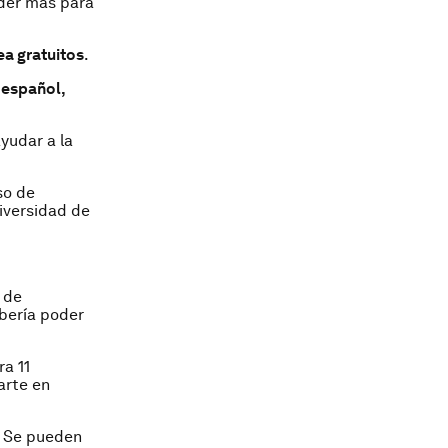
der más para
ea gratuitos
.
 español,
yudar a la
so de
niversidad de
 de
bería poder
ra 11
arte en
. Se pueden