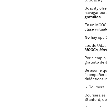
5. Udacity
Udacity ofr
navegar por 
gratuitos
.
En un MOOCs
clase virtual
No
hay opci
Los de Udac
MOOCs, Mass
Por ejemplo,
gratuito de
Se asume que
“compañeros 
didácticos i
6. Coursera
Coursera es 
Stanford, de