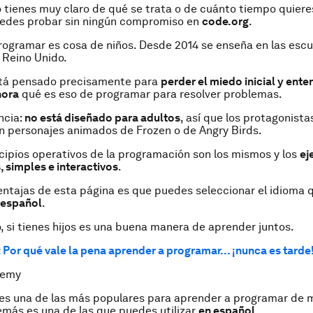
o tienes muy claro de qué se trata o de cuánto tiempo quiere
uedes probar sin ningún compromiso en
code.org
.
rogramar es cosa de niños. Desde 2014 se enseña en las escu
 Reino Unido.
está pensado precisamente para
perder el miedo inicial y ente
hora
qué es eso de programar para resolver problemas.
ncia:
no está diseñado para adultos
, así que los protagonista
on personajes animados de Frozen o de Angry Birds.
ncipios operativos de la programación son los mismos y los
ej
, simples e interactivos
.
entajas de esta página es que puedes seleccionar el idioma 
 español
.
o, si tienes hijos es una buena manera de aprender juntos.
 Por qué vale la pena aprender a programar… ¡nunca es tarde
demy
 es una de las más populares para aprender a programar de 
emás es una de las que puedes utilizar
en español.