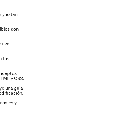
s y están
ibles
con
ativa
a los
onceptos
HTML y CSS.
ye una guía
dificación.
nsajes y