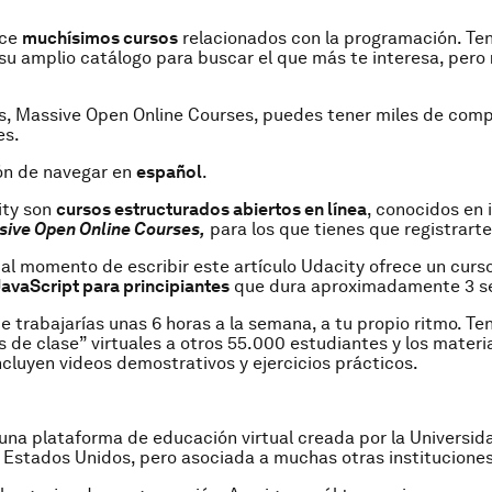
ece
muchísimos cursos
relacionados con la programación. Te
su amplio catálogo para buscar el que más te interesa, pero
, Massive Open Online Courses, puedes tener miles de com
es.
ón de navegar en
español
.
ity son
cursos estructurados abiertos en línea
, conocidos en
ive Open Online Courses,
para los que tienes que registrarte
 al momento de escribir este artículo Udacity ofrece un curs
JavaScript para principiantes
que dura aproximadamente 3 s
 trabajarías unas 6 horas a la semana, a tu propio ritmo. T
de clase” virtuales a otros 55.000 estudiantes y los materi
ncluyen videos demostrativos y ejercicios prácticos.
una plataforma de educación virtual creada por la Universid
 Estados Unidos, pero asociada a muchas otras institucione