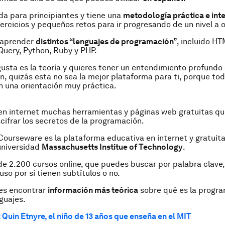
da para principiantes y tiene una
metodología práctica e inte
ercicios y pequeños retos para ir progresando de un nivel a o
 aprender
distintos “lenguajes de programación”
, incluido H
jQuery, Python, Ruby y PHP.
 gusta es la teoría y quieres tener un entendimiento profundo 
, quizás esta no sea la mejor plataforma para ti, porque tod
n una orientación muy práctica.
en internet muchas herramientas y páginas web gratuitas q
cifrar los secretos de la programación.
Courseware es la plataforma educativa en internet y gratuita
universidad
Massachusetts Institue of Technology
.
e 2.200 cursos online, que puedes buscar por palabra clave
uso por si tienen subtítulos o no.
des encontrar
información más teórica
sobre qué es la progra
nguajes.
 Quin Etnyre, el niño de 13 años que enseña en el MIT