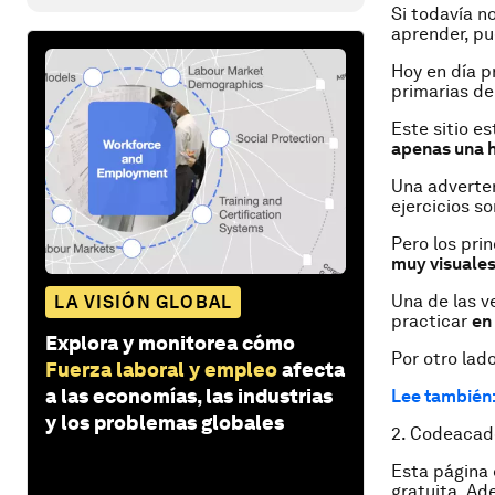
Si todavía n
aprender, p
Hoy en día p
primarias de
Este sitio 
apenas una 
Una adverte
ejercicios s
Pero los pri
muy visuales
Una de las v
LA VISIÓN GLOBAL
practicar
en
Explora y monitorea cómo
Por otro lad
Fuerza laboral y empleo
afecta
a las economías, las industrias
Lee también:
y los problemas globales
2. Codeaca
Esta página
gratuita. Ad