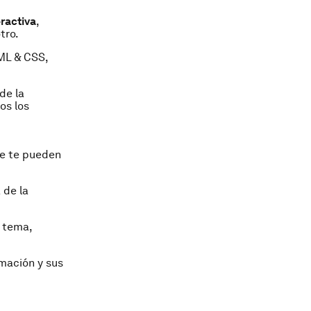
ractiva
,
tro.
TML & CSS,
de la
os los
ue te pueden
 de la
, tema,
mación y sus