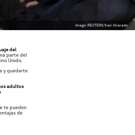
Image:
REUTERS/Ivan Alvarado
uaje del
ma parte del
ino Unido.
la y quedarte
os adultos
a
ue te pueden
entajas de