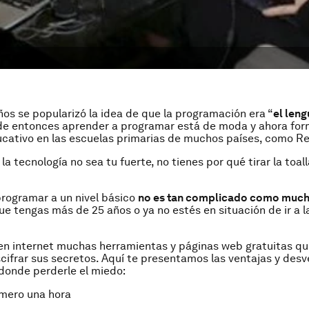
os se popularizó la idea de que la programación era “
el leng
de entonces aprender a programar está de moda y ahora for
ucativo en las escuelas primarias de muchos países, como Re
a tecnología no sea tu fuerte, no tienes por qué tirar la toal
rogramar a un nivel básico
no es tan complicado como much
ue tengas más de 25 años o ya no estés en situación de ir a l
en internet muchas herramientas y páginas web gratuitas q
cifrar sus secretos. Aquí te presentamos las ventajas y desv
 donde perderle el miedo:
imero una hora