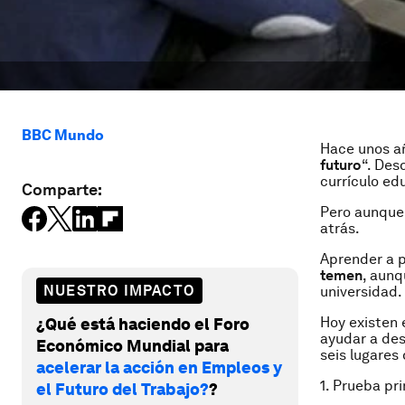
BBC Mundo
Hace unos añ
futuro
“. Des
currículo ed
Comparte:
Pero aunque l
atrás.
Aprender a p
temen
, aunq
NUESTRO IMPACTO
universidad.
Hoy existen 
¿Qué está haciendo el Foro
ayudar a des
Económico Mundial para
seis lugares
acelerar la acción en Empleos y
1. Prueba pr
el Futuro del Trabajo?
?