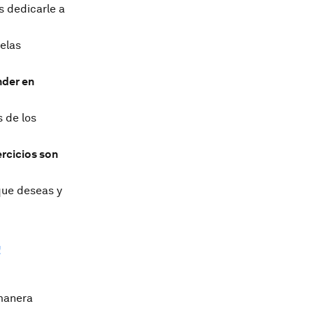
s dedicarle a
elas
nder en
s de los
ercicios son
que deseas y
!
manera