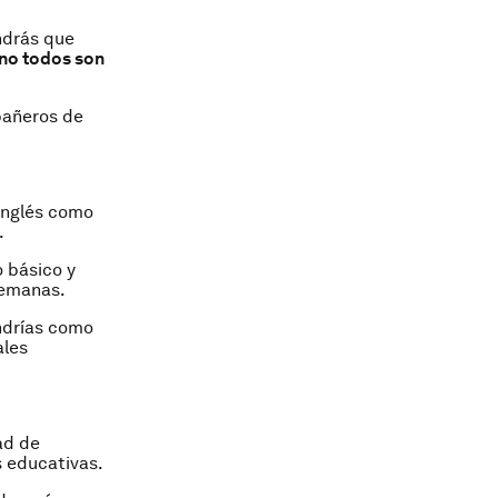
ndrás que
no todos son
pañeros de
 inglés como
.
o básico y
emanas.
endrías como
ales
ad de
s educativas.