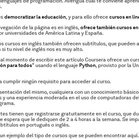
lenguajes de programación. Averigua cuál te conviene apren
.
es
democratizar la educación
, y para ello ofrece
cursos en lín
vegación de la página es en inglés,
ofrece también cursos en
r universidades de América Latina y España.
os cursos en inglés también ofrecen subtítulos, que pueden a
si tu nivel de inglés nos es muy alto.
 al momento de escribir este artículo Coursera ofrece un cur
ón para todos
” usando el lenguaje
Python
, provisto por la U
a cumplir ningún requisito para acceder al curso.
sentación del mismo, cualquiera con un conocimiento básico
 y una experiencia moderada en el uso de computadoras de
ograma.
tes tienen que registrarse gratuitamente en el curso, que du
e espera que le dediquen de 2 a 4 horas a la semana. Se imp
ubtítulos en portugués o inglés.
 un ejemplo del tipo de cursos que se pueden encontrar aquí