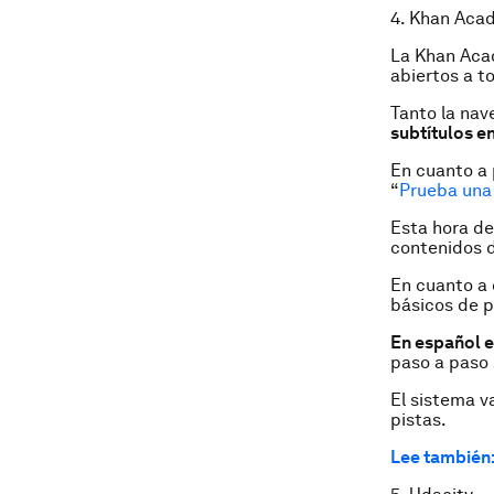
4. Khan Aca
La Khan Acad
abiertos a t
Tanto la nav
subtítulos e
En cuanto a 
“
Prueba una
Esta hora de
contenidos d
En cuanto a
básicos de 
En español e
paso a paso 
El sistema v
pistas.
Lee también: 