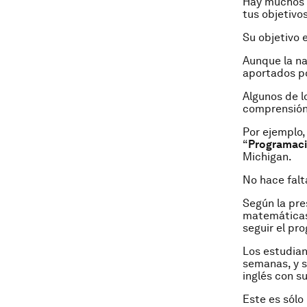
Hay muchos 
tus objetivos
Su objetivo 
Aunque la na
aportados po
Algunos de l
comprensión 
Por ejemplo,
“
Programaci
Michigan.
No hace falt
Según la pre
matemáticas
seguir el pr
Los estudian
semanas, y s
inglés con s
Este es sólo