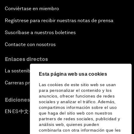
Conviértase en miembro
Regístrese para recibir nuestras notas de prensa
Suscríbase a nuestros boletines
Contacte con nosotros
Enlaces directos
La sostenibilidad en el Foro
Esta página web usa cookies
Carreras profesionales
Las cookies de este sitio web se usan
para personalizar el contenido y los
anuncios, ofrecer funciones de redes
Ediciones en otros idiomas
sociales y analizar el tráfico. Además,
compartimos información sobre el uso
EN
ES
中文
日本語
▪
▪
▪
que haga del sitio web con nuestros
partners de redes sociales, publicidad y
análisis web, quienes pueden
combinarla con otra información que les