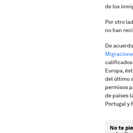
de los inmi
Por otro la
no han reci
De acuerd
Migracione
calificados
Europa, és
del último 
permisos pa
de países l
Portugal y 
No te pi