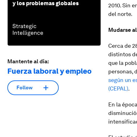
y los problemas globales
2010. Sin e
del norte.
Mudarse al
Cerca de 28
distintos d
Mantente al día:
que la pobl
Fuerza laboral y empleo
personas, d
según un e
Follow
(CEPAL)
.
En la époc
disminución
intensifica