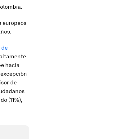
Colombia.
es europeos
años.
 de
s altamente
be hacia
a excepción
isor de
ciudadanos
do (11%),