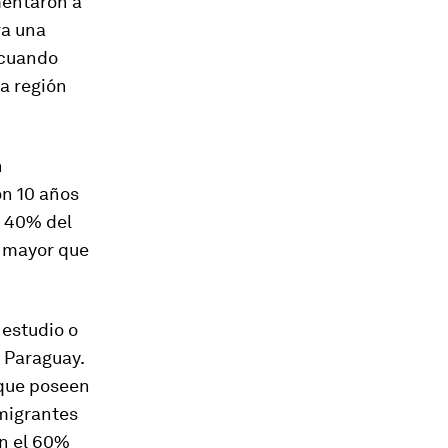
mentaron a
ra una
 cuando
ma región
n
on 10 años
n 40% del
e mayor que
 estudio o
 Paraguay.
 que poseen
nmigrantes
an el 60%