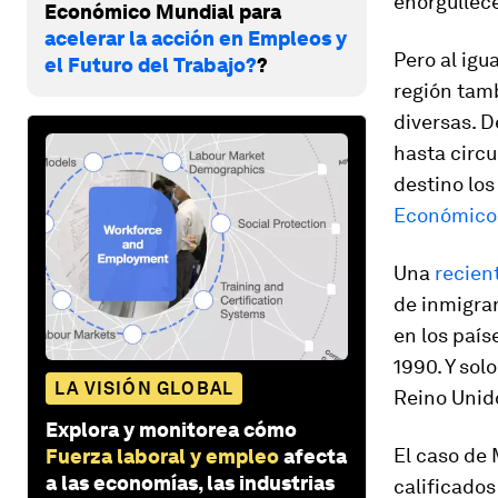
enorgullece
Económico Mundial para
acelerar la acción en Empleos y
Pero al igu
el Futuro del Trabajo?
?
región tamb
diversas. D
hasta circ
destino los
Económico
Una
recien
de inmigra
en los paí
1990. Y sol
LA VISIÓN GLOBAL
Reino Unid
Explora y monitorea cómo
El caso de 
Fuerza laboral y empleo
afecta
a las economías, las industrias
calificado