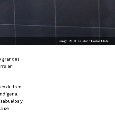
Image:
REUTERS/Juan Carlos Ulate
ó grandes
rra en
es de tren
indígena,
isabuelos y
a se