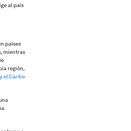
ge al país
en países
s, mientras
de
pia región,
 el Caribe
 una
na