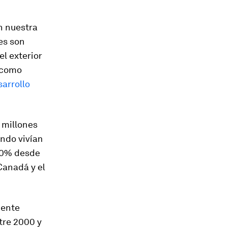
n nuestra
es son
el exterior
 como
sarrollo
 millones
ndo vivían
130% desde
Canadá y el
mente
tre 2000 y