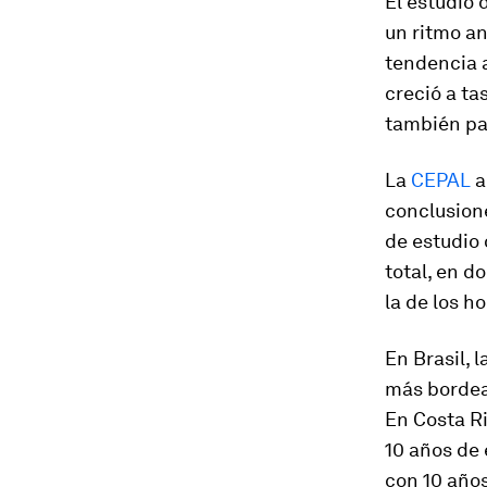
El estudio 
un ritmo an
tendencia a
creció a ta
también par
La
CEPAL
a
conclusione
de estudio
total, en d
la de los h
En Brasil, 
más bordea
En Costa Ri
10 años de 
con 10 año