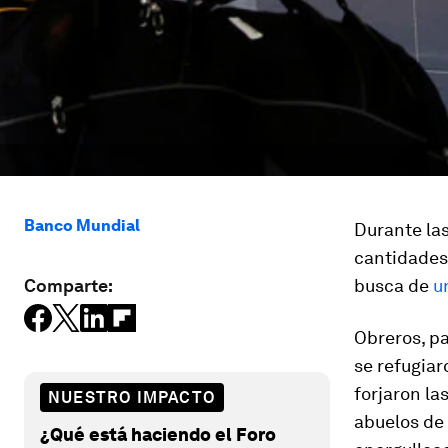
Banco Mundial
Durante las
cantidades
Comparte:
busca de
u
Obreros, p
se refugiar
forjaron la
NUESTRO IMPACTO
abuelos de
¿Qué está haciendo el Foro