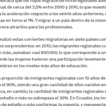
destaca que los flujos migratorios intrarregionales au
ual de cerca del 3,5% entre 2000 y 2010, lo que muest
 la aceleración respecto a los veinte años anteriores,
sas en torno al 1%. Y migrar a un país dentro de la mis
ece atractivo para los profesionales.
nalizó estas corrientes migratorias en siete países co
s sorprendentes: en 2010, los migrantes regionales c
 o más, sumaban casi 800.000, lo que corresponde a u
onde las mujeres tuvieron una participación levement
ombres en los niveles más altos de educación.
la proporción de inmigrantes regionales con 10 años de
 el 90%, siendo una gran cantidad de ellos nacidos en
ca, en cambio, la cantidad de inmigrantes regionales
estudio o más no sobrepasa el 30%. En Ecuador, los i
s de estudio o más conforman la mayoría, y represent