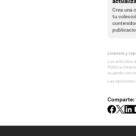
actualiz
Crea una c
tu colecci
contenido
publicacio
Licencia y rep
Los artículos 
Pública Inter
acuerdo con n
Las opiniones 
Comparte: