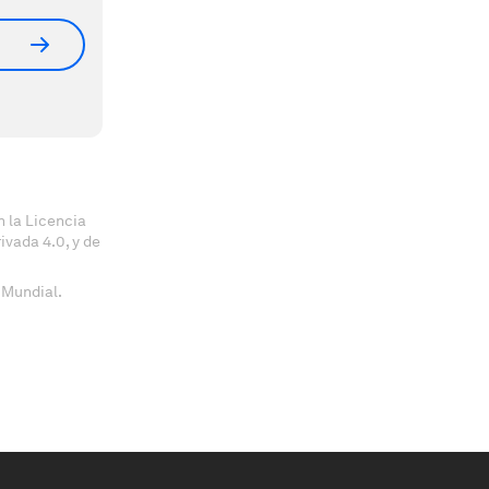
 la Licencia
vada 4.0, y de
 Mundial.