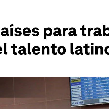
aíses para trab
l talento lati