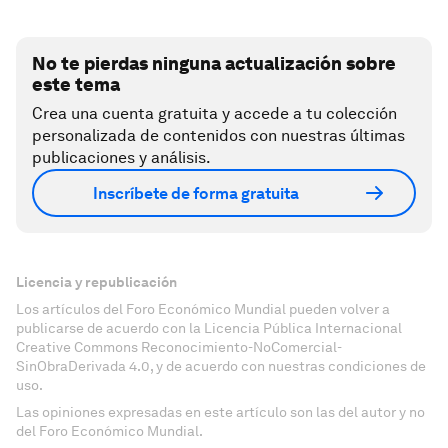
No te pierdas ninguna actualización sobre
este tema
Crea una cuenta gratuita y accede a tu colección
personalizada de contenidos con nuestras últimas
publicaciones y análisis.
Inscríbete de forma gratuita
Licencia y republicación
Los artículos del Foro Económico Mundial pueden volver a
publicarse de acuerdo con la Licencia Pública Internacional
Creative Commons Reconocimiento-NoComercial-
SinObraDerivada 4.0, y de acuerdo con nuestras condiciones de
uso.
Las opiniones expresadas en este artículo son las del autor y no
del Foro Económico Mundial.