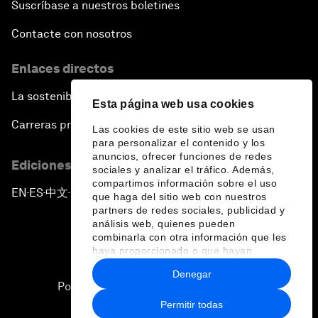
Suscríbase a nuestros boletines
Contacte con nosotros
Enlaces directos
La sostenibilidad en el Foro
Esta página web usa cookies
Carreras profesionales
Las cookies de este sitio web se usan
para personalizar el contenido y los
anuncios, ofrecer funciones de redes
Ediciones en otros idiomas
sociales y analizar el tráfico. Además,
compartimos información sobre el uso
EN
ES
中文
日本語
▪
▪
▪
que haga del sitio web con nuestros
partners de redes sociales, publicidad y
análisis web, quienes pueden
combinarla con otra información que les
haya proporcionado o que hayan
recopilado a partir del uso que haya
Denegar
hecho de sus servicios.
Política de privacidad y normas de uso
Permitir todas
Sitemap