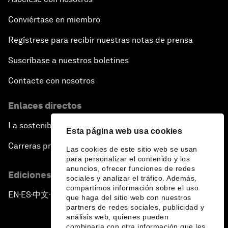
Conviértase en miembro
Regístrese para recibir nuestras notas de prensa
Suscríbase a nuestros boletines
Contacte con nosotros
Enlaces directos
La sostenibilidad en el Foro
Esta página web usa cookies
Carreras profesionales
Las cookies de este sitio web se usan
para personalizar el contenido y los
anuncios, ofrecer funciones de redes
Ediciones en otros idiomas
sociales y analizar el tráfico. Además,
compartimos información sobre el uso
EN
ES
中文
日本語
▪
▪
▪
que haga del sitio web con nuestros
partners de redes sociales, publicidad y
análisis web, quienes pueden
combinarla con otra información que les